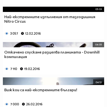
05:03
Най-екстремните изпълнения от тазгодишния
Nitro Circus
3 057
12.02.2016
04:05
Откачено спускане разцепва планината - Downhill
компилация
7 110
19.02.2016
04:12
Виж кои са най-екстремните българи!
7 000
26.02.2016