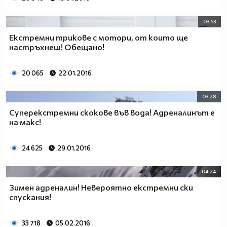
03:53
Екстремни трикове с мотори, от които ще
настръхнеш! Обещано!
20 065
22.01.2016
03:28
Суперекстремни скокове във вода! Адреналинът е
на макс!
24 625
29.01.2016
04:24
Зимен адреналин! Невероятно екстремни ски
спускания!
33 718
05.02.2016