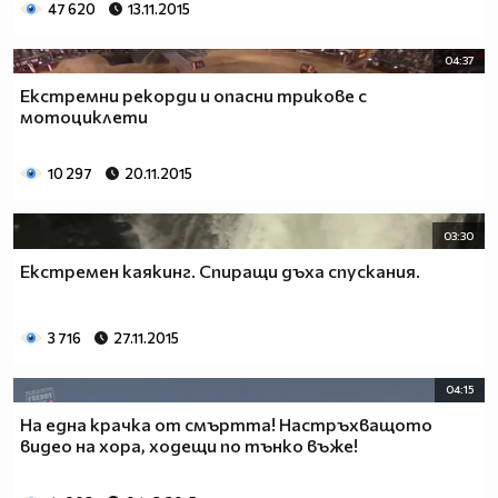
47 620
13.11.2015
04:37
Екстремни рекорди и опасни трикове с
мотоциклети
10 297
20.11.2015
03:30
Екстремен каякинг. Спиращи дъха спускания.
3 716
27.11.2015
04:15
На една крачка от смъртта! Настръхващото
видео на хора, ходещи по тънко въже!