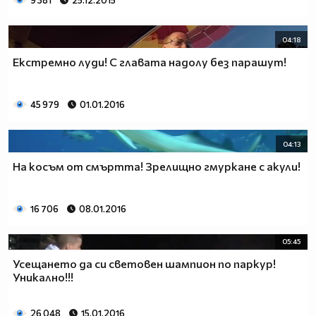
9 381
25.12.2015
04:18
Екстремно луди! С главата надолу без парашут!
45 979
01.01.2016
04:13
На косъм от смъртта! Зрелищно гмуркане с акули!
16 706
08.01.2016
05:45
Усещането да си световен шампион по паркур!
Уникално!!!
26 048
15.01.2016