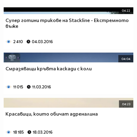
04:22
Супер готини трикове на Stackline - Екстремното
въже
2 410
04.03.2016
04:04
Смразяващи кръвта каскади с коли
11 015
11.03.2016
04:23
Красавици, които обичат адреналина
18 185
18.03.2016