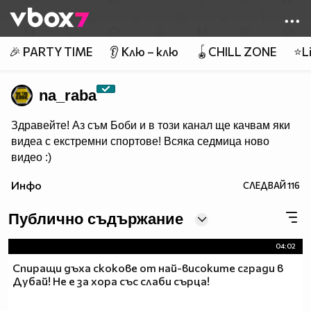
Member of
👾
🎉 PARTY TIME
👂 Клю – клю
🪀CHILL ZONE
⭐Li
na_raba
Здравейте! Аз съм Боби и в този канал ще качвам яки
видеа с екстремни спортове! Всяка седмица ново
видео :)
Инфо
СЛЕДВАЙ
116
Публично съдържание
04:02
Спиращи дъха скокове от най-високите сгради в
Дубай! Не е за хора със слаби сърца!