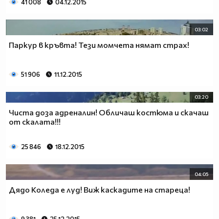
41 008
04.12.2015
03:02
Паркур в кръвта! Тези момчета нямат страх!
51 906
11.12.2015
03:20
Чиста доза адреналин! Oбличаш костюма и скачаш
от скалата!!!
25 846
18.12.2015
04:05
Дядо Коледа е луд! Виж каскадите на стареца!