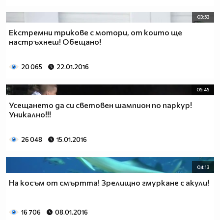
03:53
Екстремни трикове с мотори, от които ще
настръхнеш! Обещано!
20 065
22.01.2016
05:45
Усещането да си световен шампион по паркур!
Уникално!!!
26 048
15.01.2016
04:13
На косъм от смъртта! Зрелищно гмуркане с акули!
16 706
08.01.2016