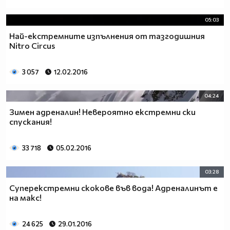
05:03
Най-екстремните изпълнения от тазгодишния
Nitro Circus
3 057
12.02.2016
04:24
Зимен адреналин! Невероятно екстремни ски
спускания!
33 718
05.02.2016
03:28
Суперекстремни скокове във вода! Адреналинът е
на макс!
24 625
29.01.2016