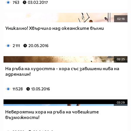
763
03.02.2017
02:16
Уникално! Хвърчило над океанските вълни
2 111
20.05.2016
02:25
На ръба на лудостта - хора със завишени нива на
адреналин!
11 528
13.05.2016
03:29
Невероятни хора на ръба на човешките
възможности!