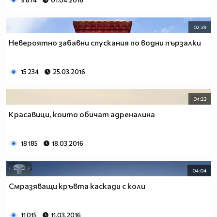
9 874
01.04.2016
02:39
Невероятно забавни спускания по водни пързалки
15 234
25.03.2016
04:23
Красавици, които обичат адреналина
18 185
18.03.2016
04:04
Смразяващи кръвта каскади с коли
11 015
11.03.2016