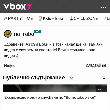
Member of
👾
🎉 PARTY TIME
👂 Клю – клю
🪀CHILL ZONE
⭐Li
na_raba
Здравейте! Аз съм Боби и в този канал ще качвам яки
видеа с екстремни спортове! Всяка седмица ново
видео :)
Инфо
СЛЕДВАЙ
116
Публично съдържание
04:21
Екстремно нощно спускане по "Витошко лале"