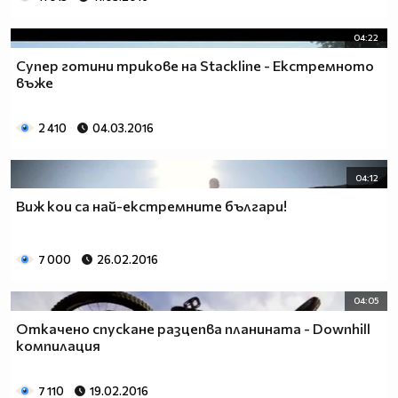
04:22
Супер готини трикове на Stackline - Екстремното
въже
2 410
04.03.2016
04:12
Виж кои са най-екстремните българи!
7 000
26.02.2016
04:05
Откачено спускане разцепва планината - Downhill
компилация
7 110
19.02.2016