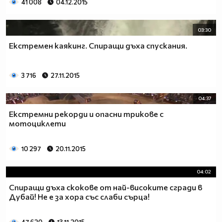
41 008
04.12.2015
03:30
Екстремен каякинг. Спиращи дъха спускания.
3 716
27.11.2015
04:37
Екстремни рекорди и опасни трикове с
мотоциклети
10 297
20.11.2015
04:02
Спиращи дъха скокове от най-високите сгради в
Дубай! Не е за хора със слаби сърца!