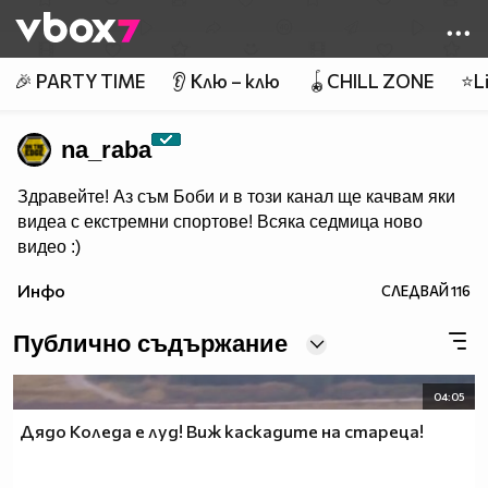
Member of
👾
🎉 PARTY TIME
👂 Клю – клю
🪀CHILL ZONE
⭐Li
na_raba
Здравейте! Аз съм Боби и в този канал ще качвам яки
видеа с екстремни спортове! Всяка седмица ново
видео :)
Инфо
СЛЕДВАЙ
116
Публично съдържание
04:05
Дядо Коледа е луд! Виж каскадите на стареца!