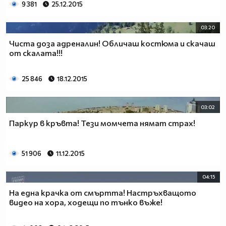
9 381
25.12.2015
03:20
Чиста доза адреналин! Oбличаш костюма и скачаш
от скалата!!!
25 846
18.12.2015
03:02
Паркур в кръвта! Тези момчета нямат страх!
51 906
11.12.2015
04:15
На една крачка от смъртта! Настръхващото
видео на хора, ходещи по тънко въже!