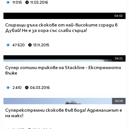
11 015
11.03.2016
04:02
Спиращи дъха скокове от най-високите сгради в
Дубай! Не е за хора със слаби сърца!
47 620
13.11.2015
04:22
Супер готини трикове на Stackline - Екстремното
въже
2 410
04.03.2016
03:28
Суперекстремни скокове във вода! Адреналинът е
на макс!