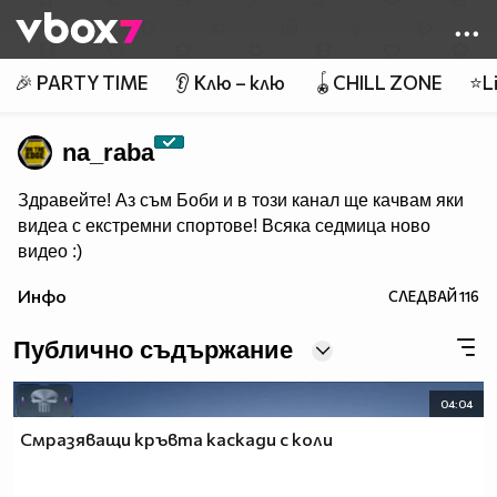
Member of
👾
🎉 PARTY TIME
👂 Клю – клю
🪀CHILL ZONE
⭐Li
na_raba
Здравейте! Аз съм Боби и в този канал ще качвам яки
видеа с екстремни спортове! Всяка седмица ново
видео :)
Инфо
СЛЕДВАЙ
116
Публично съдържание
04:04
Смразяващи кръвта каскади с коли