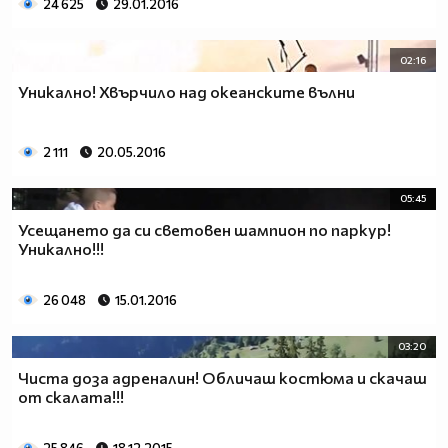
24 625
29.01.2016
02:16
Уникално! Хвърчило над океанските вълни
2 111
20.05.2016
05:45
Усещането да си световен шампион по паркур!
Уникално!!!
26 048
15.01.2016
03:20
Чиста доза адреналин! Oбличаш костюма и скачаш
от скалата!!!