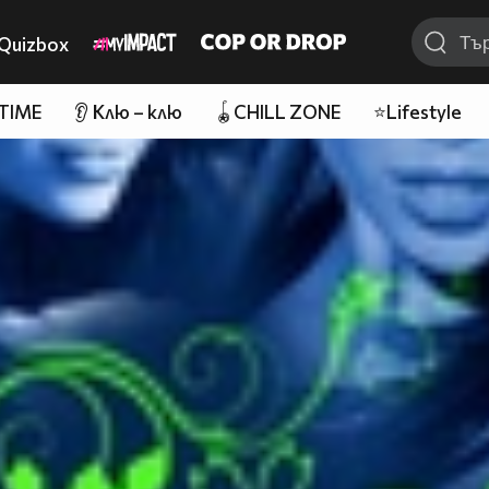
Quizbox
 TIME
👂 Клю – клю
🪀CHILL ZONE
⭐Lifestyle
92%D1%81%D0%B8%D1%87%D0%BA%D0%BE-