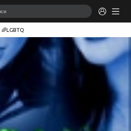
🌈LGBTQ