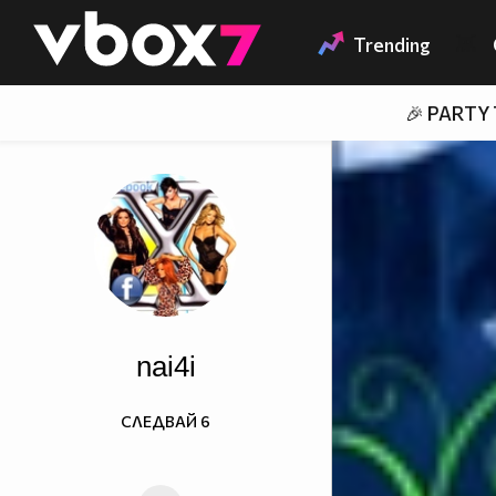
Member of
👾
Trending
🎉 PARTY
nai4i
СЛЕДВАЙ
6
харесайте!http://www.facebook.com/pages/%D0%
%D0%BD%D0%BE%D0%B2%D0%BE-