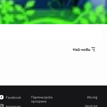
Най-нови
Партньорска
Abv.bg
Facebook
програма
Vesti.bg
Instagram