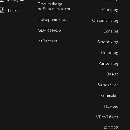
Политика за
поверителност
Gong.bg
TikTok
Поверителност
Оhnamama.bg
GDPR Инфо
Edna.bg
Известия
Sinoptik.bg
Grabo.bg
Pariteni.bg
За нас
За реклама
Контакт
Помощ
VBox7 блог
© 2026