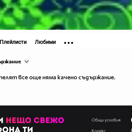
-
Плейлисти
Любими
ържание
елят все още няма качено съдържание.
Общи условия
Кодекс