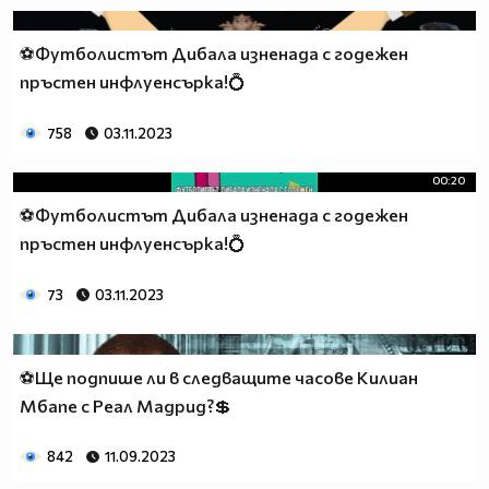
⚽Футболистът Дибала изненада с годежен
пръстен инфлуенсърка!💍
758
03.11.2023
00:20
⚽Футболистът Дибала изненада с годежен
пръстен инфлуенсърка!💍
73
03.11.2023
⚽Ще подпише ли в следващите часове Килиан
Мбапе с Реал Мадрид?💲
842
11.09.2023