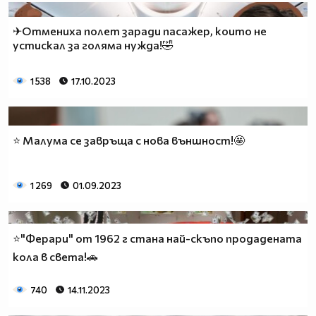
✈Отмениха полет заради пасажер, които не
устискал за голяма нужда!🤣
1 538
17.10.2023
⭐ Малума се завръща с нова външност!🤩
1 269
01.09.2023
⭐"Ферари" от 1962 г стана най-скъпо продадената
кола в света!🚗
740
14.11.2023