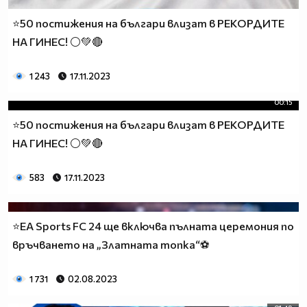
⭐50 постижения на българи влизат в РЕКОРДИТЕ
НА ГИНЕС! ⚪💚🔴
1 243
17.11.2023
00:15
⭐50 постижения на българи влизат в РЕКОРДИТЕ
НА ГИНЕС! ⚪💚🔴
583
17.11.2023
⭐EA Sports FC 24 ще включва пълната церемония по
връчването на „Златната топка“⚽
1 731
02.08.2023