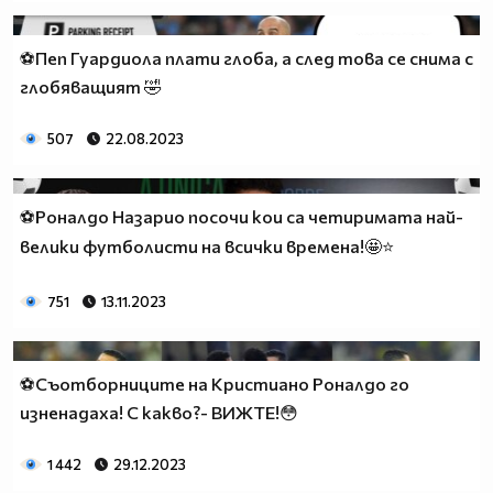
⚽Пеп Гуардиола плати глоба, а след това се снима с
глобяващият 🤣
507
22.08.2023
⚽Роналдо Назарио посочи кои са четиримата най-
велики футболисти на всички времена!🤩⭐
751
13.11.2023
⚽Съотборниците на Кристиано Роналдо го
изненадаха! С какво?- ВИЖТЕ!😳
1 442
29.12.2023