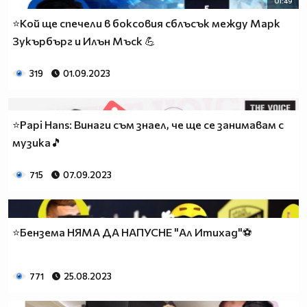
01:49
⭐Koй ще спечели в боксовия сблъсък между Марк
Зукърбърг и Илън Мъск 💪
319
01.09.2023
⭐Papi Hans: Винаги съм знаел, че ще се занимавам с
музика🎵
715
07.09.2023
⭐Бензема НЯМА ДА НАПУСНЕ "Ал Итихад"⚽
771
25.08.2023