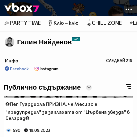
Member of
👾
🎉 PARTY TIME
👂 Клю – клю
🪀CHILL ZONE
⭐Li
Галин Найденов
Инфо
СЛЕДВАЙ
216
Facebook
Instagram
Публично съдържание
⚽Пеп Гуардиола ПРИЗНА, че Меси го е
"предупредил" за заплахата от "Цървена звезда" в
Белград⚽
590
19.09.2023