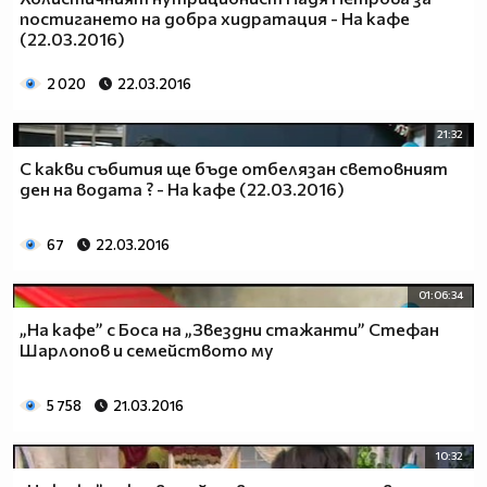
постигането на добра хидратация - На кафе
(22.03.2016)
2 020
22.03.2016
21:32
С какви събития ще бъде отбелязан световният
ден на водата ? - На кафе (22.03.2016)
67
22.03.2016
01:06:34
„На кафе” с Боса на „Звездни стажанти” Стефан
Шарлопов и семейството му
5 758
21.03.2016
10:32