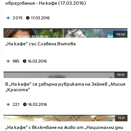
образование - На кафе (17.03.2016)
2 075
17.03.2016
09:08
„На кафе” със Славена Вътова
985
16.03.2016
59:52
В „На кафе” се завърна рубриката на Зейнеб „Мисия
„Красота”
227
16.03.2016
19:31
„На кафе” с включване на живо от „Национални дни