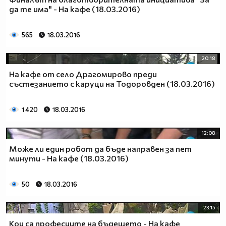
да те има" - На кафе (18.03.2016)
565
18.03.2016
20:18
На кафе от село Драгомирово преди
състезанието с каруци на Тодоровден (18.03.2016)
1 420
18.03.2016
12:08
Може ли един робот да бъде направен за пет
минути - На кафе (18.03.2016)
50
18.03.2016
23:15
Кои са професиите на бъдещето - На кафе