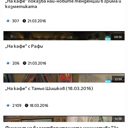
„На кафе” показва най-новите тенденции в грима и
козметиката
307
21.03.2016
09:56
„На кафе” с Рафи
206
21.03.2016
21:59
„На кафе” с Таньо Шишков (18.03.2016)
2 109
18.03.2016
12:56
Финалът на благотворителната инициатива "За