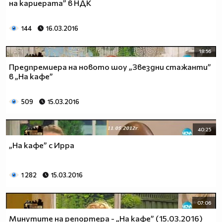
на кариерата” в НДК
144
16.03.2016
18:56
Предпремиера на новото шоу „Звездни стажанти”
в „На кафе”
509
15.03.2016
40:25
„На кафе” с Ирра
1 282
15.03.2016
07:06
Минутите на репортера - „На кафе” (15.03.2016)