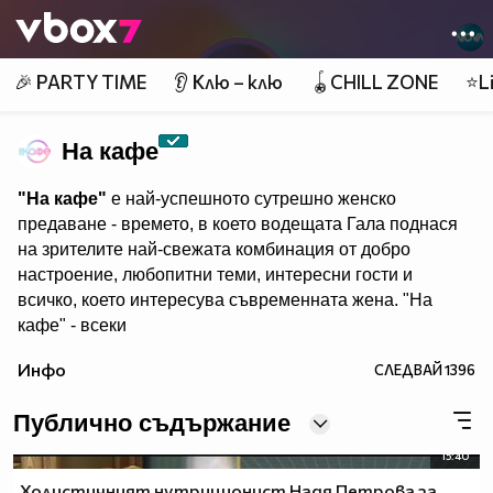
Member of
👾
🎉 PARTY TIME
👂 Клю – клю
🪀CHILL ZONE
⭐Li
На кафе
"На кафе"
е най-успешното сутрешно женско
предаване - времето, в което водещата Гала поднася
на зрителите най-свежата комбинация от добро
настроение, любопитни теми, интересни гости и
всичко, което интересува съвременната жена. "На
кафе" - всеки
делничен от 9.30 ч. по Нова. Eпизодите на предаването
Инфо
СЛЕДВАЙ
1396
може да гледате и в
Публично съдържание
15:40
Холистичният нутриционист Надя Петрова за