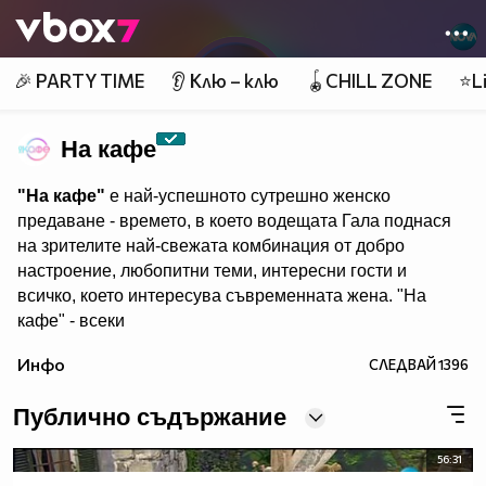
Member of
👾
🎉 PARTY TIME
👂 Клю – клю
🪀CHILL ZONE
⭐Li
На кафе
"На кафе"
е най-успешното сутрешно женско
предаване - времето, в което водещата Гала поднася
на зрителите най-свежата комбинация от добро
настроение, любопитни теми, интересни гости и
всичко, което интересува съвременната жена. "На
кафе" - всеки
делничен от 9.30 ч. по Нова. Eпизодите на предаването
Инфо
СЛЕДВАЙ
1396
може да гледате и в
Публично съдържание
56:31