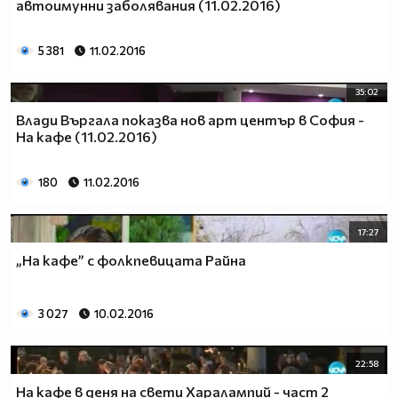
автоимунни заболявания (11.02.2016)
5 381
11.02.2016
35:02
Влади Въргала показва нов арт център в София -
На кафе (11.02.2016)
180
11.02.2016
17:27
„На кафе” с фолкпевицата Райна
3 027
10.02.2016
22:58
На кафе в деня на свети Харалампий - част 2