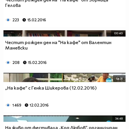
Гелова
223
15.02.2016
00:40
Честит рожден ден на "На кафе" от Валентин
Маневски
208
15.02.2016
54:31
„На кафе” с Генка Шикерова (12.02.2016)
1 469
12.02.2016
34:48
На живо от фестивала „Код Любов”, организиран