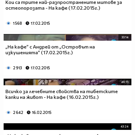
Кои са трите най-разпространените митове за
остеопорозата - На кафе (17.02.2015г.)
1 568
17.02.2015
33:14
„На кафе” с Андрей от „Островът на
изкушенията” (17.02.2015г.)
2 913
17.02.2015
46:15
Всичко за лечебните свойства на тибетските
капки на живот - На кафе (16.02.2015г.)
2 642
16.02.2015
43:24