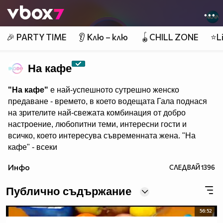
Member of
👾
🎉 PARTY TIME
👂 Клю – клю
🪀CHILL ZONE
⭐Li
На кафе
"На кафе"
е най-успешното сутрешно женско
предаване - времето, в което водещата Гала поднася
на зрителите най-свежата комбинация от добро
настроение, любопитни теми, интересни гости и
всичко, което интересува съвременната жена. "На
кафе" - всеки
делничен от 9.30 ч. по Нова. Eпизодите на предаването
Инфо
СЛЕДВАЙ
1396
може да гледате и в
Публично съдържание
56:52