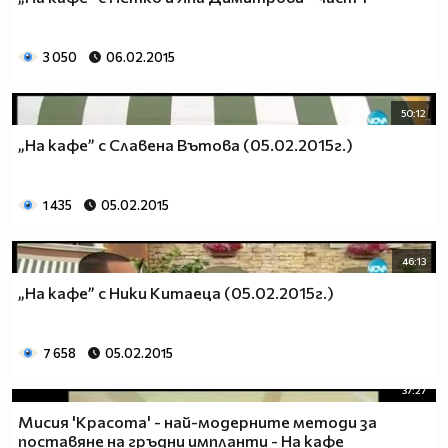
3 050
06.02.2015
50:12
„На кафе” с Славена Вътова (05.02.2015г.)
1 435
05.02.2015
46:13
„На кафе” с Ники Китаеца (05.02.2015г.)
7 658
05.02.2015
37:27
Мисия 'Красота' - най-модерните методи за
поставяне на гръдни импланти - На кафе