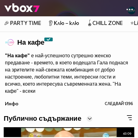
Member of
👾
🎉 PARTY TIME
👂 Клю – клю
🪀CHILL ZONE
⭐Li
На кафе
"На кафе"
е най-успешното сутрешно женско
предаване - времето, в което водещата Гала поднася
на зрителите най-свежата комбинация от добро
настроение, любопитни теми, интересни гости и
всичко, което интересува съвременната жена. "На
кафе" - всеки
делничен от 9.30 ч. по Нова. Eпизодите на предаването
Инфо
СЛЕДВАЙ
1396
може да гледате и в
Публично съдържание
43:09