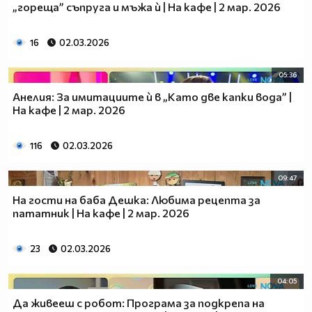
„гореща” съпруга и мъжа ѝ | На кафе | 2 мар. 2026
16
02.03.2026
05:36
Анелия: За имитациите ѝ в „Като две капки вода” |
На кафе | 2 мар. 2026
116
02.03.2026
09:47
На гости на баба Дешка: Любима рецепта за
пататник | На кафе | 2 мар. 2026
23
02.03.2026
04:05
Да живееш с робот: Програма за подкрепа на