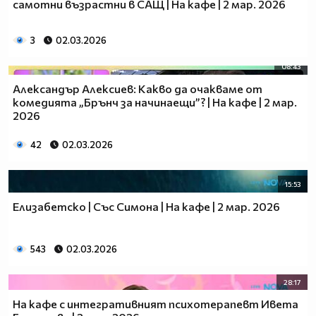
самотни възрастни в САЩ | На кафе | 2 мар. 2026
3
02.03.2026
08:43
Александър Алексиев: Какво да очакваме от
комедията „Брънч за начинаещи”? | На кафе | 2 мар.
2026
42
02.03.2026
15:53
Елизабетско | Със Симона | На кафе | 2 мар. 2026
543
02.03.2026
28:17
На кафе с интегративният психотерапевт Ивета