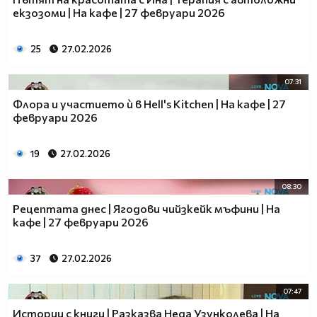
екзозоми | На кафе | 27 февруари 2026
25
27.02.2026
07:31
Флора и участието ѝ в Hell's Kitchen | На кафе | 27
февруари 2026
19
27.02.2026
08:30
Рецептата днес | Ягодови чийзкейк мъфини | На
кафе | 27 февруари 2026
37
27.02.2026
07:47
Истории с книги | Разказва Неда Узунколева | На