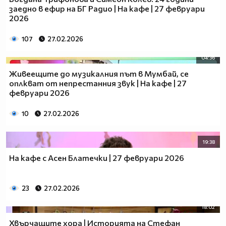
заедно в ефир на БГ Радио | На кафе | 27 февруари
2026
107
27.02.2026
04:36
Живеещите до музикалния път в Мумбай, се
оплкват от непрестанния звук | На кафе | 27
февруари 2026
10
27.02.2026
19:38
На кафе с Асен Блатечки | 27 февруари 2026
23
27.02.2026
18:02
Хвърчащите хора | Историята на Стефан