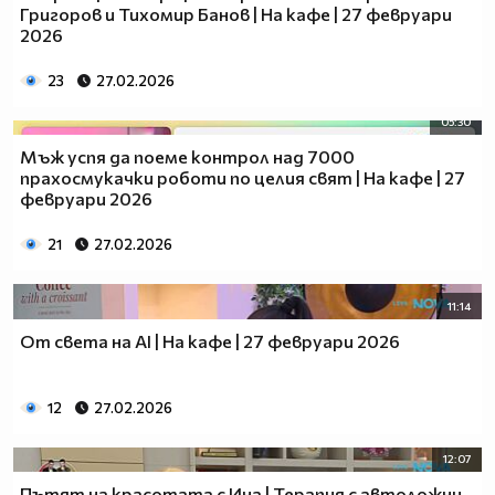
Григоров и Тихомир Банов | На кафе | 27 февруари
2026
23
27.02.2026
05:30
Мъж успя да поеме контрол над 7000
прахосмукачки роботи по целия свят | На кафе | 27
февруари 2026
21
27.02.2026
11:14
От света на AI | На кафе | 27 февруари 2026
12
27.02.2026
12:07
Пътят на красотата с Ина | Терапия с автоложни