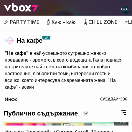
Member of
👾
🎉 PARTY TIME
👂 Клю – клю
🪀CHILL ZONE
⭐Li
На кафе
"На кафе"
е най-успешното сутрешно женско
предаване - времето, в което водещата Гала поднася
на зрителите най-свежата комбинация от добро
настроение, любопитни теми, интересни гости и
всичко, което интересува съвременната жена. "На
кафе" - всеки
делничен от 9.30 ч. по Нова. Eпизодите на предаването
Инфо
СЛЕДВАЙ
1396
може да гледате и в
Публично съдържание
05:08
Богдана Трифонова и Симеон Колев: 24 години