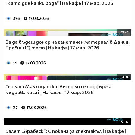
„Като две капки вода” | На кафе | 17 мар. 2026
376
17.03.2026
07:46
За да бъдеш донор на генетичен материал в Дания:
Правиш IQ тест | На кафе | 17 мар. 2026
14
17.03.2026
04:34
Гергана Малкоданска: Лесно ли се поддържа
къдрава коса? | На кафе | 17 мар. 2026
27
17.03.2026
07:15
Балет „Арабеск”: С покана за спектакъл | На кафе |