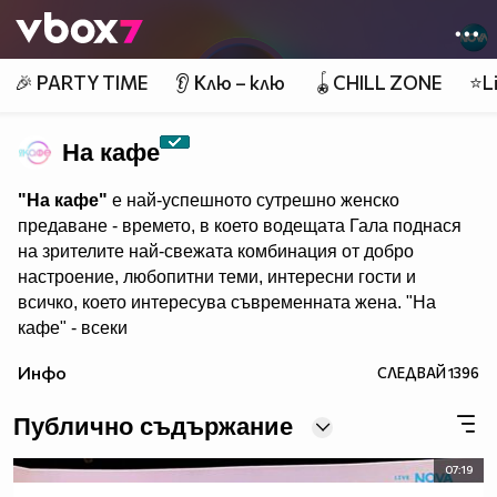
Member of
👾
🎉 PARTY TIME
👂 Клю – клю
🪀CHILL ZONE
⭐Li
На кафе
"На кафе"
е най-успешното сутрешно женско
предаване - времето, в което водещата Гала поднася
на зрителите най-свежата комбинация от добро
настроение, любопитни теми, интересни гости и
всичко, което интересува съвременната жена. "На
кафе" - всеки
делничен от 9.30 ч. по Нова. Eпизодите на предаването
Инфо
СЛЕДВАЙ
1396
може да гледате и в
Публично съдържание
07:19