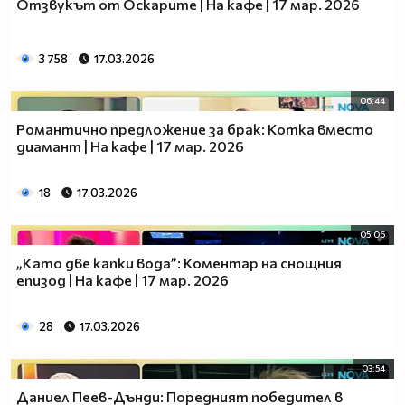
Отзвукът от Оскарите | На кафе | 17 мар. 2026
3 758
17.03.2026
06:44
Романтично предложение за брак: Котка вместо
диамант | На кафе | 17 мар. 2026
18
17.03.2026
05:06
„Като две капки вода”: Коментар на снощния
епизод | На кафе | 17 мар. 2026
28
17.03.2026
03:54
Даниел Пеев-Дънди: Поредният победител в