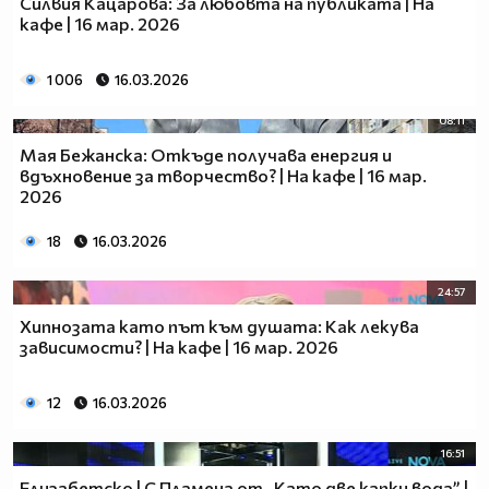
Силвия Кацарова: За любовта на публиката | На
кафе | 16 мар. 2026
1 006
16.03.2026
08:11
Мая Бежанска: Откъде получава енергия и
вдъхновение за творчество? | На кафе | 16 мар.
2026
18
16.03.2026
24:57
Хипнозата като път към душата: Как лекува
зависимости? | На кафе | 16 мар. 2026
12
16.03.2026
16:51
Елизабетско | С Пламена от „Като две капки вода” |