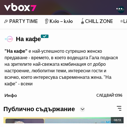
Member of
👾
🎉 PARTY TIME
👂 Клю – клю
🪀CHILL ZONE
⭐Li
На кафе
"На кафе"
е най-успешното сутрешно женско
предаване - времето, в което водещата Гала поднася
на зрителите най-свежата комбинация от добро
настроение, любопитни теми, интересни гости и
всичко, което интересува съвременната жена. "На
кафе" - всеки
делничен от 9.30 ч. по Нова. Eпизодите на предаването
Инфо
СЛЕДВАЙ
1396
може да гледате и в
Публично съдържание
06:13