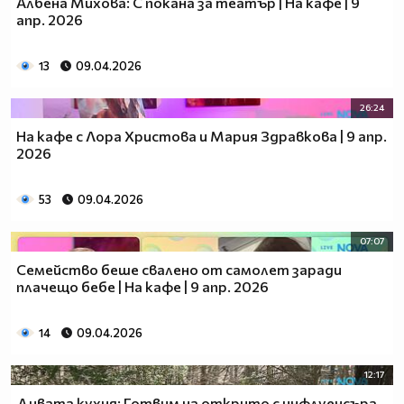
Албена Михова: С покана за театър | На кафе | 9
апр. 2026
13
09.04.2026
26:24
На кафе с Лора Христова и Мария Здравкова | 9 апр.
2026
53
09.04.2026
07:07
Семейство беше свалено от самолет заради
плачещо бебе | На кафе | 9 апр. 2026
14
09.04.2026
12:17
Дивата кухня: Готвим на открито с инфлуенсъра