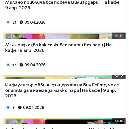
Милано привлича все повече милиардери | На кафе |
9 апр. 2026
21
09.04.2026
04:54
Мъж разказва как се живее почти без пари | На
кафе | 9 апр. 2026
17
09.04.2026
05:10
Инфлуенсър обвини дъщерята на Бил Гейтс, че се
опитва да я наеме за малко пари | На кафе | 9 апр.
2026
9
09.04.2026
05:56