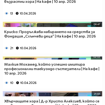
възрастни хора | На кафе | 10 апр. 2026
13
10.04.2026
06:47
Криско: Продължава набирането на средства за
Фондация „Слънчеви деца” | На кафе | 10 апр. 2026
21
10.04.2026
02:03
Малкия Мохамед, който успешно имитира
професионални таекуондо състезатели | На кафе |
10 апр. 2026
10
10.04.2026
21:07
Хвърчащите хора | Д-р Христо Алексиев, който се