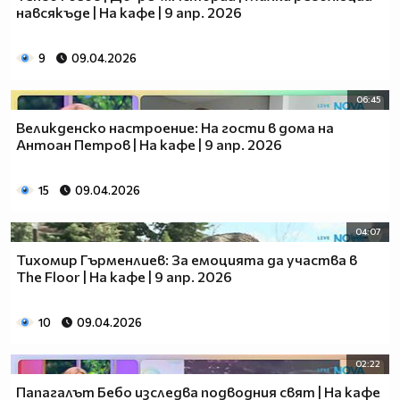
навсякъде | На кафе | 9 апр. 2026
9
09.04.2026
06:45
Великденско настроение: На гости в дома на
Антоан Петров | На кафе | 9 апр. 2026
15
09.04.2026
04:07
Тихомир Гърменлиев: За емоцията да участва в
The Floor | На кафе | 9 апр. 2026
10
09.04.2026
02:22
Папагалът Бебо изследва подводния свят | На кафе