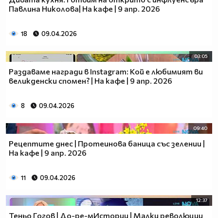
Павлина Николова| На кафе | 9 апр. 2026
18
09.04.2026
03:05
Раздаваме награди в Instagram: Кой е любимият ви
великденски спомен? | На кафе | 9 апр. 2026
8
09.04.2026
09:40
Рецептите днес | Протеинова баница със зелении |
На кафе | 9 апр. 2026
11
09.04.2026
12:37
Теньо Гогов | До-ре-мИстории | Малки революции