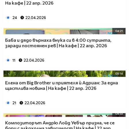
На кафе | 22 апр. 2026
24
22.04.2026
04:21
Баба и дядо върнаха внука си в 4:00 сутринта,
заради постоянен рев | На кафе | 22 апр. 2026
11
22.04.2026
09:14
Елена от Big Brother и приятеля ѝ Адриан: За една
щастлива новина | На кафе | 22 апр. 2026
21
22.04.2026
09:33
Композиторът Андрю Лойд Уебър призна, че се
бори с алкохолна зависимост | На кафе | 22 апр.