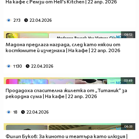
На кафе с Ремзи от Hell's Kitchen | 22 апр. 2026
273
22.04.2026
09:12
Мадона предлага награда, след като някои от
костюмите ѝ изчезнаха | На кафе | 22 апр. 2026
1 130
22.04.2026
03:49
Продадоха спасителна жилетка от „Титаник” за
рекордна сума | На кафе | 22 апр. 2026
18
22.04.2026
06:33
Филип Буков: За киното и театъра като илюзия |