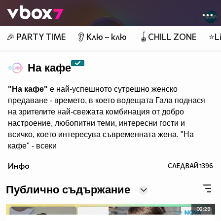
Member of
👾
🎉 PARTY TIME
👂 Клю – клю
🪀CHILL ZONE
⭐Li
На кафе
"На кафе"
е най-успешното сутрешно женско
предаване - времето, в което водещата Гала поднася
на зрителите най-свежата комбинация от добро
настроение, любопитни теми, интересни гости и
всичко, което интересува съвременната жена. "На
кафе" - всеки
делничен от 9.30 ч. по Нова. Eпизодите на предаването
Инфо
СЛЕДВАЙ
1396
може да гледате и в
Публично съдържание
02:28