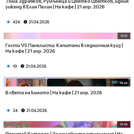
Тома Здравков, Румънеца и Цветко Цветков, идния
уикенд в Елин Пелин | На кафе | 21 апр. 2026
424
21.04.2026
13:32
Гости VS Панелисти: Капитани в седмичния куиз |
На кафе | 21 апр. 2026
10
21.04.2026
18:49
В света на киното | На кафе | 21 апр. 2026
24
21.04.2026
16:46
Попитай Китодар | За семейните отношения | На