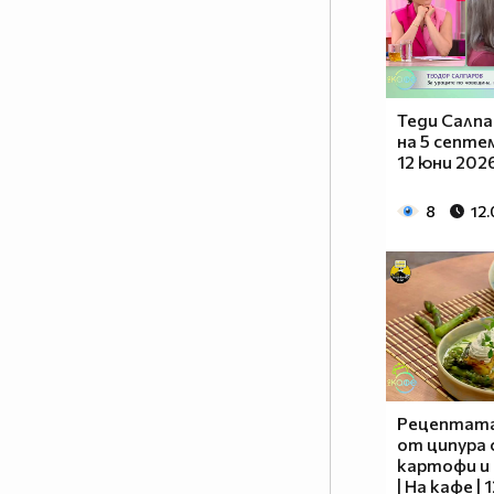
Теди Салпа
на 5 септем
12 юни 202
8
12
Рецептата 
от ципура 
картофи и
| На кафе |