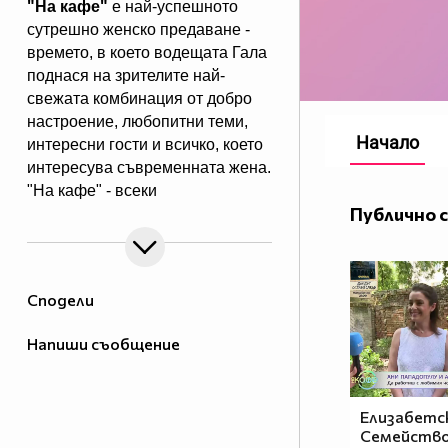
"На кафе"
е най-успешното
сутрешно женско предаване -
времето, в което водещата Гала
поднася на зрителите най-
свежата комбинация от добро
настроение, любопитни теми,
Начало
интересни гости и всичко, което
интересува съвременната жена.
"На кафе" - всеки
Публично 
делничен от 9.30 ч. по Нова.
Eпизодите на предаването може
да гледате и в
Сподели
Напиши съобщение
Елизабетск
Семейство