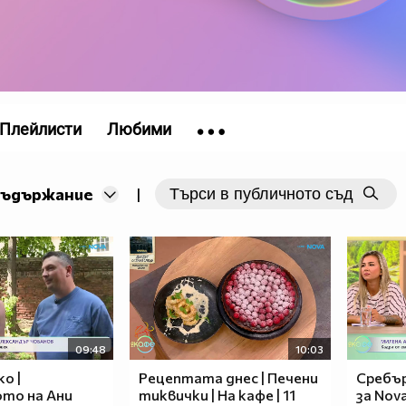
Плейлисти
Любими
съдържание
|
09:48
10:03
о |
Рецептата днес | Печени
Сребъ
то на Ани
тиквички | На кафе | 11
за Nov