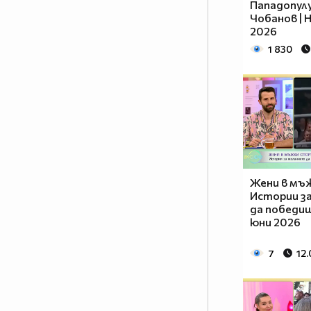
Пападопулу
Чобанов | Н
2026
1 830
Жени в мъ
Истории з
да победиш 
юни 2026
7
12