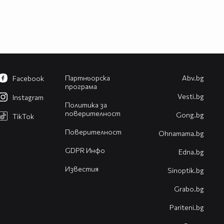
Партньорска
Abv.bg
Facebook
програма
Vesti.bg
Instagram
Политика за
поверителност
Gong.bg
TikTok
Поверителност
Оhnamama.bg
GDPR Инфо
Edna.bg
Известия
Sinoptik.bg
Grabo.bg
Pariteni.bg