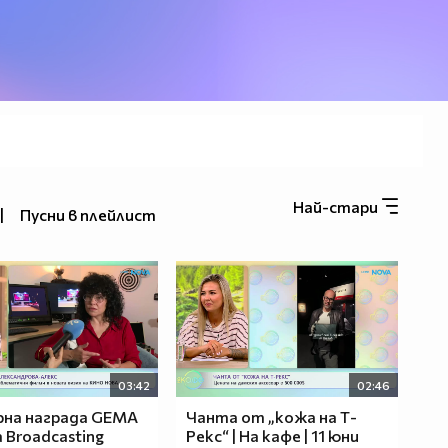
Най-стари
|
Пусни в плейлист
03:42
02:46
рна награда GEMA
Чанта от „кожа на Т-
a Broadcasting
Рекс“ | На кафе | 11 юни