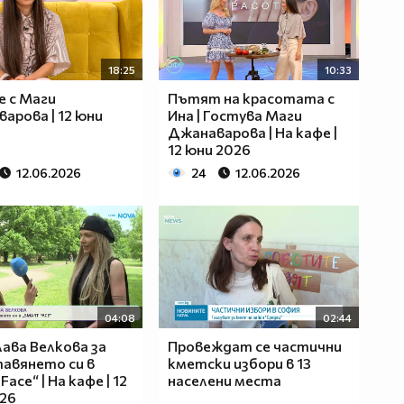
18:25
10:33
е с Маги
Пътят на красотата с
арова | 12 юни
Ина | Гостува Маги
Джанаварова | На кафе |
12 юни 2026
12.06.2026
24
12.06.2026
04:08
02:44
ава Велкова за
Провеждат се частични
авянето си в
кметски избори в 13
Face“ | На кафе | 12
населени места
26