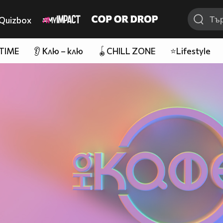
Quizbox
 TIME
👂 Клю – клю
🪀CHILL ZONE
⭐Lifestyle