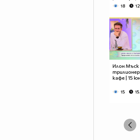
18
12
Илон Мъск
трилионер 
кафе | 15 ю
15
15