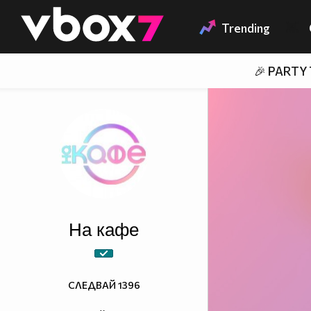
Member of
👾
Trending
🎉 PARTY
На кафе
СЛЕДВАЙ
1396