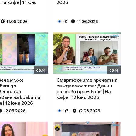
 На кафе | 11 юни
2026
11.06.2026
8
11.06.2026
06:14
05:14
вече мъже
Смартфоните пречат на
ват до
раждаемостта: Данни
енции за
от ново проучване | На
ване на краката |
кафе | 12 юни 2026
 | 12 юни 2026
12.06.2026
13
12.06.2026