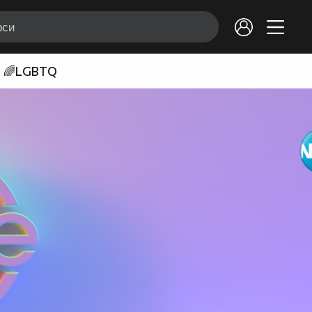
🌈LGBTQ