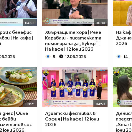
04:53
30:10
ров с бенефис
Хвърчащите хора | Рене
На каф
ври | На кафе |
Карабаш - писателката
Джанав
6
номинирана за „Букър“ |
2026
На кафе | 12 юни 2026
.06.2026
9
12.06.2026
14
08:21
04:53
днес | Филе
Азиатски фестивал в
Денисл
с бейби
София | На кафе | 12 юни
предст
 сметанов сос
2026
„Smart 
 12 юни 2026
юни 20