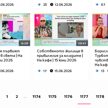
.06.2026
25
12.06.2026
67
14:08
08:43
 е първият
Собственото жилище в
Борисл
в света | На
привилегия за младите |
Турбот
ни 2026
На кафе | 15 юни 2026
чувств
На кафе
.06.2026
17
15.06.2026
13
1
2
...
1174
1175
1176
1177
1178