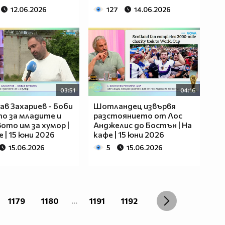
12.06.2026
127
14.06.2026
03:51
04:16
ав Захариев - Боби
Шотландец извървя
о за младите и
разстоянието от Лос
ото им за хумор |
Анджелис до Бостън | На
 | 15 юни 2026
кафе | 15 юни 2026
15.06.2026
5
15.06.2026
1179
1180
...
1191
1192