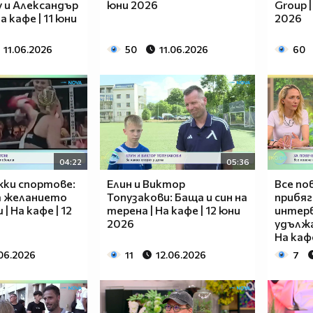
 и Александър
юни 2026
Group |
а кафе | 11 юни
2026
11.06.2026
50
11.06.2026
60
04:22
05:36
жки спортове:
Елин и Виктор
Все по
а желанието
Топузакови: Баща и син на
прибяг
| На кафе | 12
терена | На кафе | 12 юни
интерв
2026
удължа
На кафе
.06.2026
11
12.06.2026
7