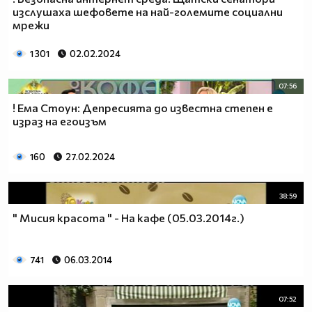
изслушаха шефовете на най-големите социални
мрежи
1 301
02.02.2024
07:56
! Ема Стоун: Депресията до известна степен е
израз на егоизъм
160
27.02.2024
38:59
" Мисия красота " - На кафе (05.03.2014г.)
741
06.03.2014
07:52