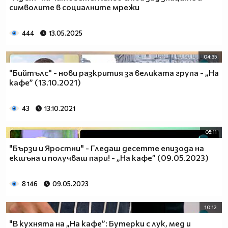
символите в социалните мрежи
444
13.05.2025
04:35
"Бийтълс" - нови разкрития за великата група - „На
кафе” (13.10.2021)
43
13.10.2021
05:11
"Бързи и Яростни" - Гледаш десетте епизода на
екшъна и получваш пари! - „На кафе” (09.05.2023)
8 146
09.05.2023
10:12
"В кухнята на „На кафе”: Бутерки с лук, мед и