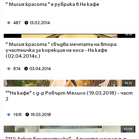
" Мисия красота " е рубрика в На кафе
487
13.02.2014
18:45
" Мисия красота ” сбъдва мечтата на втора
участничка за корекция на носа - На кафе
(02.04.2014г.)
874
03.04.2014
32:12
""На кафе" с д-р Робърт Мелило (19.03.2018) - част
2
1 615
19.03.2018
10:06
"112: Лекар без престилка" - Другото лице на д-р