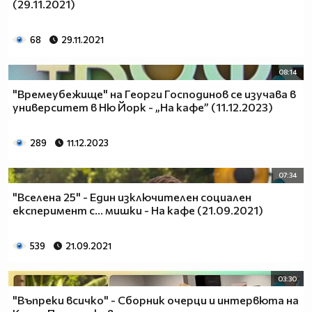
(29.11.2021)
68
29.11.2021
08:14
"Времеубежище" на Георги Господинов се изучава в
университет в Ню Йорк - „На кафе” (11.12.2023)
289
11.12.2023
07:34
"Вселена 25" - Един изключителен социален
експеримент с... мишки - На кафе (21.09.2021)
539
21.09.2021
03:30
"Въпреки всичко" - Сборник очерци и интервюта на