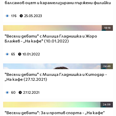
балсамов оцет и карамелизирани пържени филийки
176
25.05.2023
18:18
"Весели дебати" с Милица Гладнишка и Жоро
Блажев - „На кафе" (10.01.2022)
65
10.01.2022
24:49
"Весели дебати" с Милица Гладнишка и Китодар -
„На кафе (27.12.2021)
60
27.12.2021
24:09
"Весели дебати": За и против спорта - „На кафе”