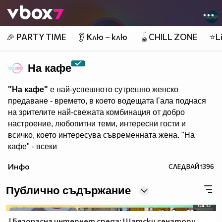
Member of
👾
🎉 PARTY TIME
👂 Клю – клю
🪀CHILL ZONE
⭐Li
На кафе
"На кафе"
е най-успешното сутрешно женско
предаване - времето, в което водещата Гала поднася
на зрителите най-свежата комбинация от добро
настроение, любопитни теми, интересни гости и
всичко, което интересува съвременната жена. "На
кафе" - всеки
делничен от 9.30 ч. по Нова. Eпизодите на предаването
Инфо
СЛЕДВАЙ
1396
може да гледате и в
Публично съдържание
04:52
! Безопасна интернет среда: Щатски сенатори