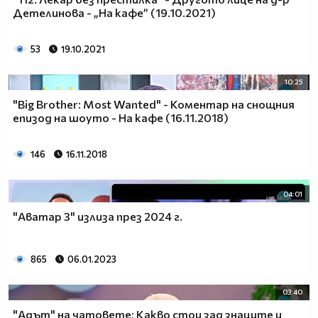
Детелинова - „На кафе” (19.10.2021)
53
19.10.2021
10:25
"Big Brother: Most Wanted" - Коментар на снощния
епизод на шоуто - На кафе (16.11.2018)
146
16.11.2018
04:01
"Аватар 3" излиза през 2024 г.
865
06.01.2023
03:40
"Адът" на чатовете: Какво стои зад знаците и