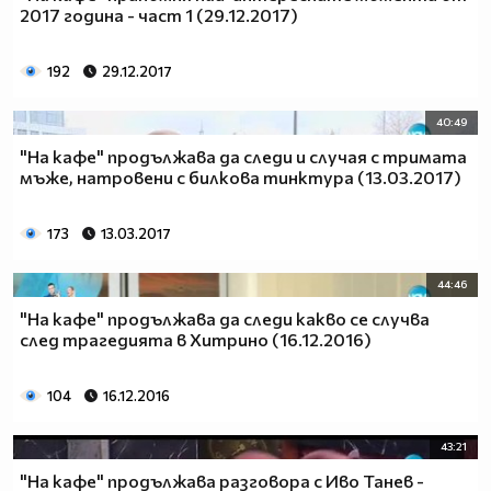
2017 година - част 1 (29.12.2017)
192
29.12.2017
40:49
"На кафе" продължава да следи и случая с тримата
мъже, натровени с билкова тинктура (13.03.2017)
173
13.03.2017
44:46
"На кафе" продължава да следи какво се случва
след трагедията в Хитрино (16.12.2016)
104
16.12.2016
43:21
"На кафе" продължава разговора с Иво Танев -