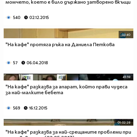
момчето, което е било държано затворено вкъщи
540
02.12.2015
03:40
"На кафе" протяга ръка на Даниела Петкова
57
06.04.2018
45:59
"На кафе" разказва за апарат, който прави чудеса
за най-малките бебета
569
16.12.2015
01:02:28
"На кафе" разказва за най-срещаните проблеми при