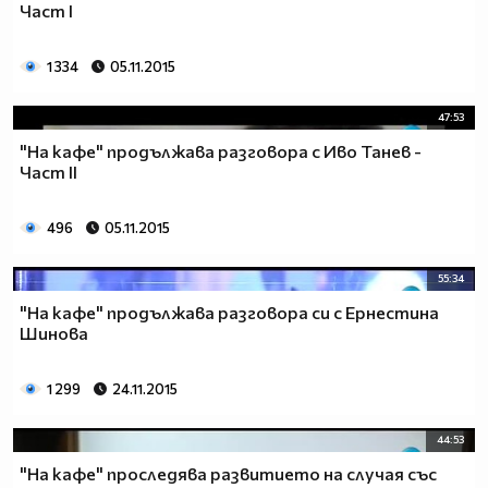
Част I
1 334
05.11.2015
47:53
"На кафе" продължава разговора с Иво Танев -
Част II
496
05.11.2015
55:34
"На кафе" продължава разговора си с Ернестина
Шинова
1 299
24.11.2015
44:53
"На кафе" проследява развитието на случая със