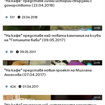
"На кафе" представя лични истории свързани с
донорството (23.04.2018)
517
23.04.2018
27:59
"На кафе" представя най-новата кампания на клуба
на "Готините баби" (09.05.2017)
81
09.05.2017
23:05
"На кафе" представя новия проект на Миглена
Ангелова (07.04.2017)
424
07.04.2017
28:23
"На кафе" припомня най-интересните моменти и