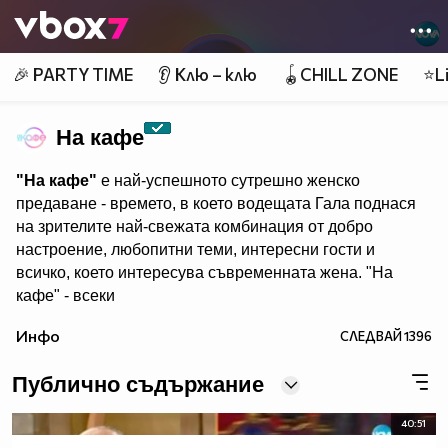
Member of
👾
🎉 PARTY TIME
👂 Клю – клю
🪀CHILL ZONE
⭐Li
На кафе
"На кафе"
е най-успешното сутрешно женско
предаване - времето, в което водещата Гала поднася
на зрителите най-свежата комбинация от добро
настроение, любопитни теми, интересни гости и
всичко, което интересува съвременната жена. "На
кафе" - всеки
делничен от 9.30 ч. по Нова. Eпизодите на предаването
Инфо
СЛЕДВАЙ
1396
може да гледате и в
Публично съдържание
40:51