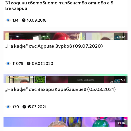
31 години световното първенство отново е в
България
134
10.09.2018
34:49
„На кафе“ със Адриан Зурков (09.07.2020)
11 079
09.07.2020
22:50
„На кафе“ със Захари Карабашлиев (05.03.2021)
170
15.03.2021
23:19