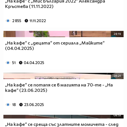
„На кафе“ с „Мис България 2022” Александра
Кръстева (11.11.2022)
2 855
11.11.2022
28:19
„На кафе“ с „децата“ от сериала „Майките“
(04.04.2025)
51
04.04.2025
05:21
„На кафе“ се потапя се в магията на 70-те - „На
кафе“ (23.06.2025)
18
23.06.2025
08:53
„На кафе“ се среща със златните момичета - след