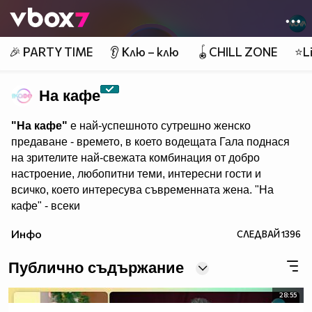
Member of
👾
🎉 PARTY TIME
👂 Клю – клю
🪀CHILL ZONE
⭐Li
На кафе
"На кафе"
е най-успешното сутрешно женско
предаване - времето, в което водещата Гала поднася
на зрителите най-свежата комбинация от добро
настроение, любопитни теми, интересни гости и
всичко, което интересува съвременната жена. "На
кафе" - всеки
делничен от 9.30 ч. по Нова. Eпизодите на предаването
Инфо
СЛЕДВАЙ
1396
може да гледате и в
Публично съдържание
28:55