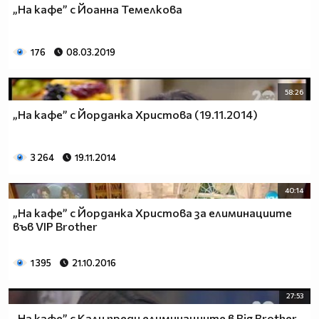
„На кафе” с Йоанна Темелкова
176
08.03.2019
58:26
„На кафе” с Йорданка Христова (19.11.2014)
3 264
19.11.2014
40:14
„На кафе” с Йорданка Христова за елиминациите
във VIP Brother
1 395
21.10.2016
27:53
„На кафе” с Кали преди елиминациите в Big Brother