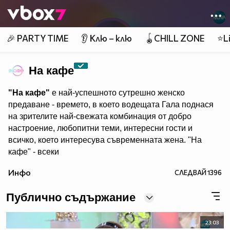
Member of
👾
🎉 PARTY TIME
👂 Клю – клю
🪀CHILL ZONE
⭐Li
На кафе
"На кафе"
е най-успешното сутрешно женско
предаване - времето, в което водещата Гала поднася
на зрителите най-свежата комбинация от добро
настроение, любопитни теми, интересни гости и
всичко, което интересува съвременната жена. "На
кафе" - всеки
делничен от 9.30 ч. по Нова. Eпизодите на предаването
Инфо
СЛЕДВАЙ
1396
може да гледате и в
Публично съдържание
23:03