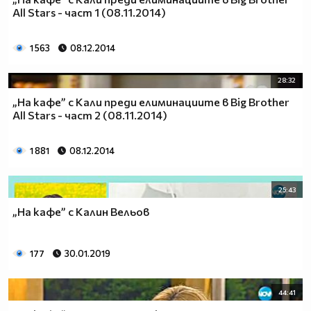
All Stars - част 1 (08.11.2014)
1 563
08.12.2014
28:32
„На кафе” с Кали преди елиминациите в Big Brother
All Stars - част 2 (08.11.2014)
1 881
08.12.2014
25:43
„На кафе” с Калин Вельов
177
30.01.2019
44:41