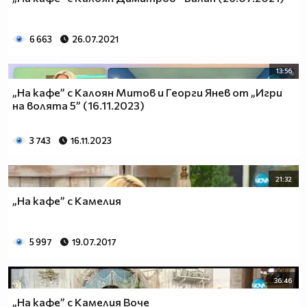
6 663
26.07.2021
13:56
„На кафе” с Калоян Митов и Георги Янев от „Игри
на волята 5” (16.11.2023)
3 743
16.11.2023
21:32
„На кафе” с Камелия
5 997
19.07.2017
36:46
„На кафе” с Камелия Воче