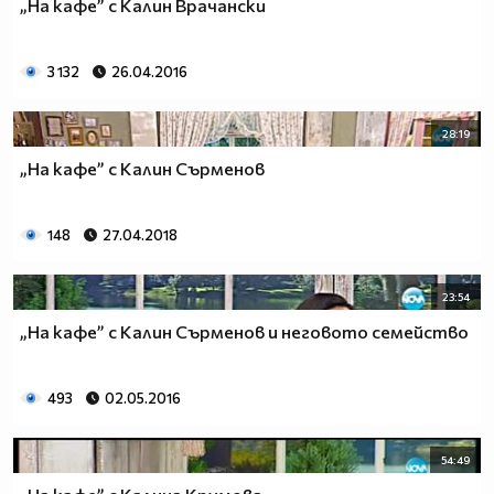
„На кафе” с Калин Врачански
3 132
26.04.2016
28:19
„На кафе” с Калин Сърменов
148
27.04.2018
23:54
„На кафе” с Калин Сърменов и неговото семейство
493
02.05.2016
54:49