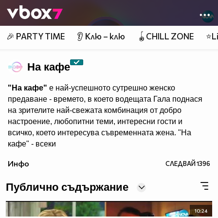
Member of
👾
🎉 PARTY TIME
👂 Клю – клю
🪀CHILL ZONE
⭐Li
На кафе
"На кафе"
е най-успешното сутрешно женско
предаване - времето, в което водещата Гала поднася
на зрителите най-свежата комбинация от добро
настроение, любопитни теми, интересни гости и
всичко, което интересува съвременната жена. "На
кафе" - всеки
делничен от 9.30 ч. по Нова. Eпизодите на предаването
Инфо
СЛЕДВАЙ
1396
може да гледате и в
Публично съдържание
10:24