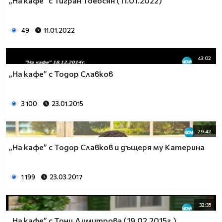
„На кафе” с Тигран Тоеосян (11.01.2022)
49
11.01.2022
43:02
„На кафе” с Тодор Славков
3 100
23.01.2015
29:42
„На кафе” с Тодор Славков и дъщеря му Катерина
1 199
23.03.2017
32:35
„На кафе” с Тони Димитрова (19.02.2015г.)