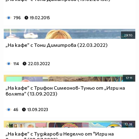
796
19.02.2015
29:10
„На кафе” с Тони Димитрова (22.03.2022)
114
22.03.2022
17:11
„На кафе” с Трифон Симеонов-Туньо от „Игри на
волята” (13.09.2023)
46
13.09.2023
12:38
„На кафе” с Туджаров и Неделчо от "Игри на