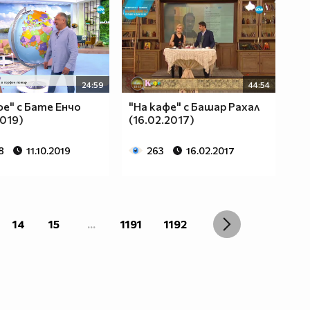
24:59
44:54
фе" с Бате Енчо
"На кафе" с Башар Рахал
2019)
(16.02.2017)
8
11.10.2019
263
16.02.2017
14
15
...
1191
1192