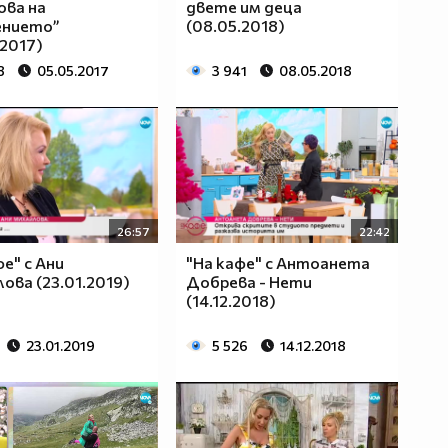
ова на
двете им деца
ението”
(08.05.2018)
.2017)
8
05.05.2017
3 941
08.05.2018
26:57
22:42
фе" с Ани
"На кафе" с Антоанета
ова (23.01.2019)
Добрева - Нети
(14.12.2018)
23.01.2019
5 526
14.12.2018