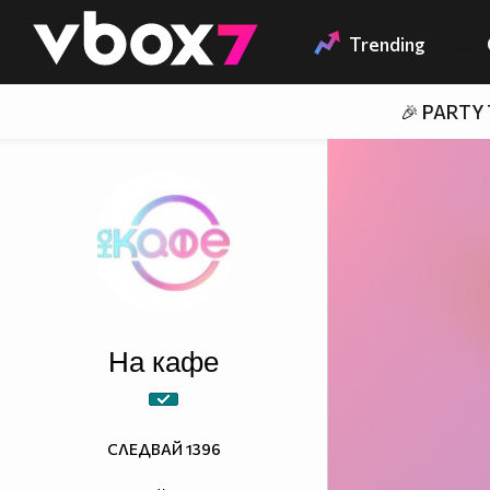
Member of
👾
Trending
🎉 PARTY
На кафе
СЛЕДВАЙ
1396