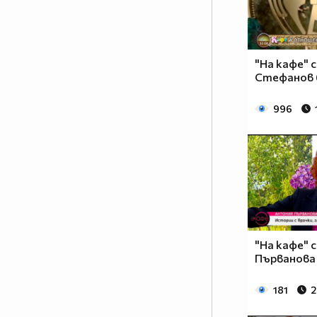
"На кафе" 
Стефанов (
996
"На кафе" 
Първанова 
181
2