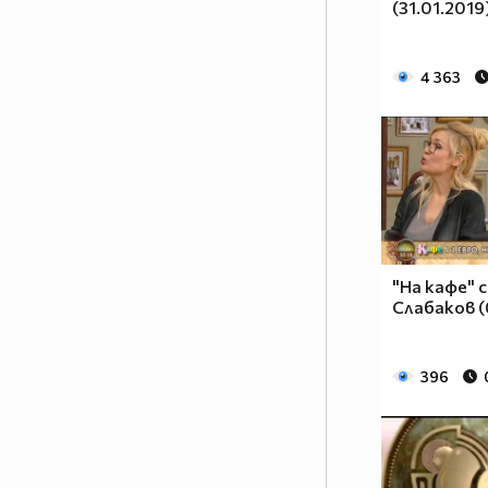
(31.01.2019
4 363
"На кафе" 
Слабаков (
396