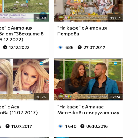
20:49
32:07
фе" с Антония
"На кафе" с Антония
а от "Звездите в
Петрова
8.12.2022)
12.12.2022
686
27.07.2017
26:26
37:24
фе" с Ася
"На кафе" с Атанас
ова (11.07.2017)
Месечков и съпругата му
8
11.07.2017
1 640
06.10.2016