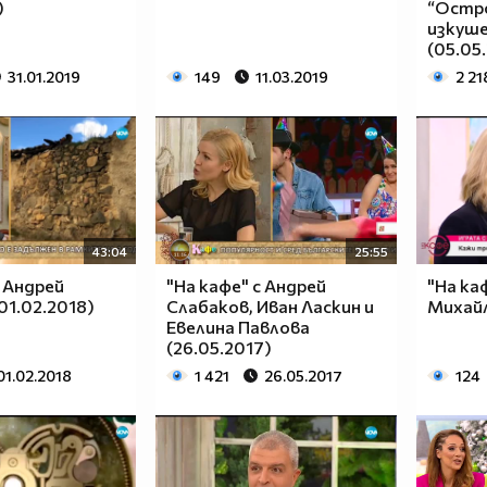
)
“Остр
изкуш
(05.05
31.01.2019
149
11.03.2019
2 21
43:04
25:55
с Андрей
"На кафе" с Андрей
"На ка
01.02.2018)
Слабаков, Иван Ласкин и
Михайл
Евелина Павлова
(26.05.2017)
01.02.2018
1 421
26.05.2017
124