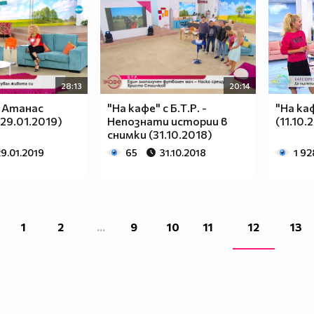
28:13
20:14
с Атанас
"На кафе" с Б.Т.Р. -
"На ка
29.01.2019)
Непознати истории в
(11.10.
снимки (31.10.2018)
9.01.2019
65
31.10.2018
1 92
1
2
...
9
10
11
12
13