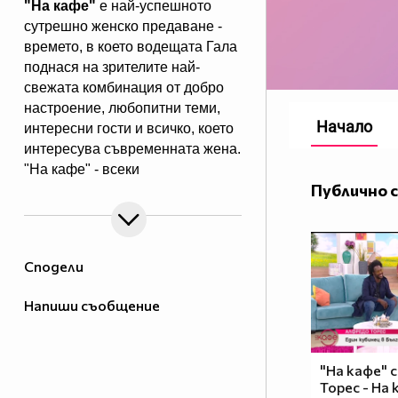
"На кафе"
е най-успешното
сутрешно женско предаване -
времето, в което водещата Гала
поднася на зрителите най-
свежата комбинация от добро
настроение, любопитни теми,
Начало
интересни гости и всичко, което
интересува съвременната жена.
"На кафе" - всеки
Публично 
делничен от 9.30 ч. по Нова.
Eпизодите на предаването може
да гледате и в
Сподели
Напиши съобщение
"На кафе" 
Торес - На 