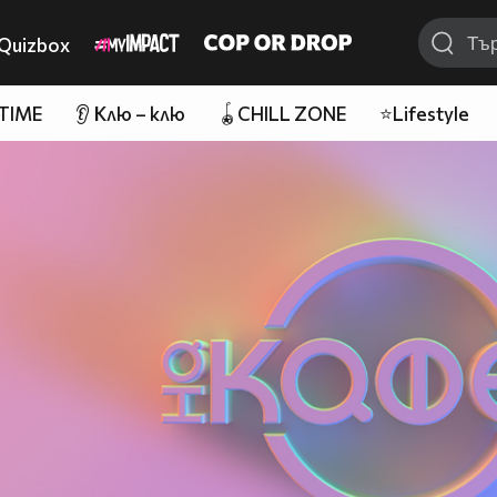
Quizbox
 TIME
👂 Клю – клю
🪀CHILL ZONE
⭐Lifestyle