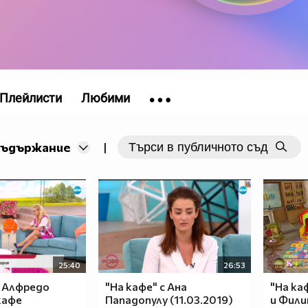
Плейлисти
Любими
съдържание
|
25:40
26:53
с Алфредо
"На кафе" с Ана
"На ка
кафе
Пападопулу (11.03.2019)
и Фили