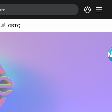
🌈LGBTQ