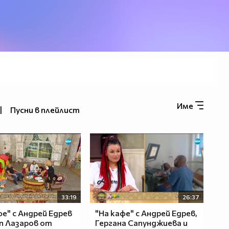
Име
|
Пусни в плейлист
33:19
26:37
фе" с Андрей Едрев
"На кафе" с Андрей Едрев,
п Лазаров от
Гергана Сапунджиева и