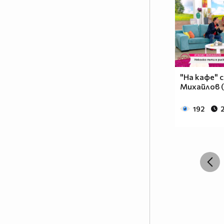
"На кафе" 
Михайлов (
192
2