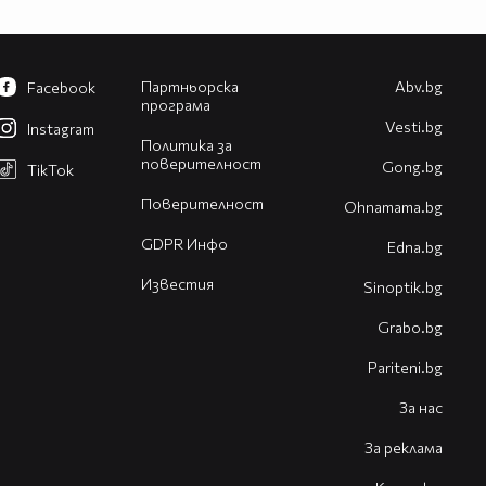
Партньорска
Abv.bg
Facebook
програма
Vesti.bg
Instagram
Политика за
поверителност
Gong.bg
TikTok
Поверителност
Оhnamama.bg
GDPR Инфо
Edna.bg
Известия
Sinoptik.bg
Grabo.bg
Pariteni.bg
За нас
За реклама