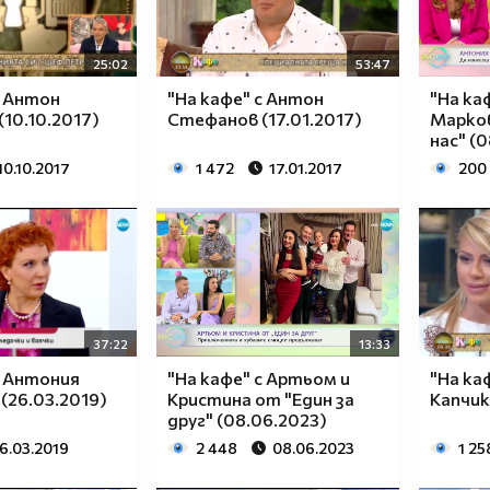
25:02
53:47
с Антон
"На кафе" с Антон
"На ка
10.10.2017)
Стефанов (17.01.2017)
Марков
нас" (0
10.10.2017
1 472
17.01.2017
200
37:22
13:33
с Антония
"На кафе" с Артьом и
"На ка
(26.03.2019)
Кристина от "Един за
Капчик
друг" (08.06.2023)
6.03.2019
2 448
08.06.2023
1 25