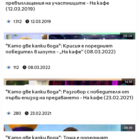
превъплащения на участниците - На кафе
(12.03.2019)
1 312
12.03.2019
08:06
"Като две капки вода": Крисия е поредният
победител в шоуто - „На кафе” (08.03.2022)
112
08.03.2022
14:56
"Като две капки вода": Разговор с победителя от
първи епизод на предаването - На кафе (23.02.2021)
280
23.02.2021
06:36
"Като две капки вода": Тома е поредният