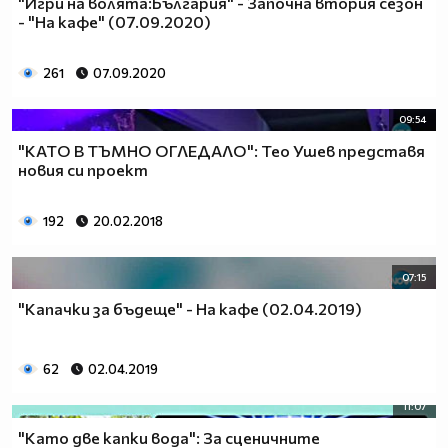
"Игри на волята:България" - Започна втория сезон
- "На кафе" (07.09.2020)
261
07.09.2020
09:54
"КАТО В ТЪМНО ОГЛЕДАЛО": Тео Ушев представя
новия си проект
192
20.02.2018
07:15
"Капачки за бъдеще" - На кафе (02.04.2019)
62
02.04.2019
11:07
"Като две капки вода": За сценичните