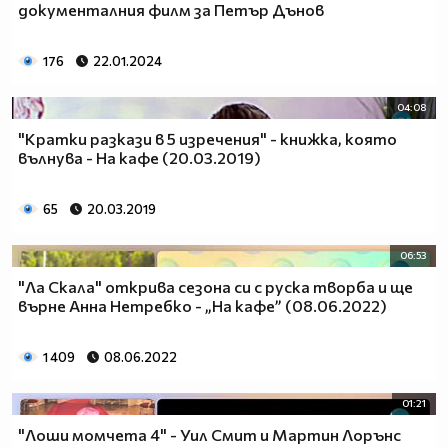
документалния филм за Петър Дънов
176
22.01.2024
04:08
"Кратки разкази в 5 изречения" - книжка, която
вълнува - На кафе (20.03.2019)
65
20.03.2019
06:53
"Ла Скала" открива сезона си с руска творба и ще
върне Анна Нетребко - „На кафе” (08.06.2022)
1 409
08.06.2022
01:21
"Лоши момчета 4" - Уил Смит и Мартин Лорънс