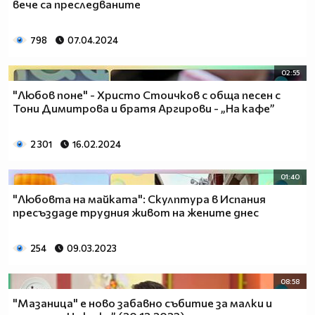
вече са преследваните
798
07.04.2024
02:55
"Любов поне" - Христо Стоичков с обща песен с
Тони Димитрова и братя Аргирови - „На кафе”
2 301
16.02.2024
01:40
"Любовта на майката": Скулптура в Испания
пресъздаде трудния живот на жените днес
254
09.03.2023
08:58
"Мазаница" е ново забавно събитие за малки и