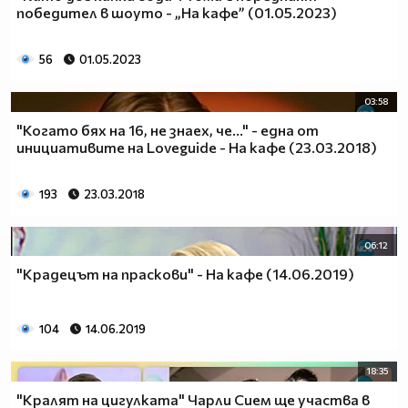
победител в шоуто - „На кафе” (01.05.2023)
56
01.05.2023
03:58
"Когато бях на 16, не знаех, че..." - една от
инициативите на Loveguide - На кафе (23.03.2018)
193
23.03.2018
06:12
"Крадецът на праскови" - На кафе (14.06.2019)
104
14.06.2019
18:35
"Кралят на цигулката" Чарли Сием ще участва в