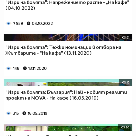
"Игри на волята": Напрежението расте - „На кафе”
(04.10.2022)
7 959
04.10.2022
03:51
"Игри на волята": Тежки номинации в отбора на
Жътварите - "На кафе" (13.11.2020)
148
13.11.2020
03:15
"Игри на волята: България": Най - новият реалити
проект на NOVA - На кафе (16.05.2019)
315
16.05.2019
05:30