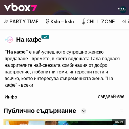
Member of
👾
🎉 PARTY TIME
👂 Клю – клю
🪀CHILL ZONE
⭐Li
На кафе
"На кафе"
е най-успешното сутрешно женско
предаване - времето, в което водещата Гала поднася
на зрителите най-свежата комбинация от добро
настроение, любопитни теми, интересни гости и
всичко, което интересува съвременната жена. "На
кафе" - всеки
делничен от 9.30 ч. по Нова. Eпизодите на предаването
Инфо
СЛЕДВАЙ
1396
може да гледате и в
Публично съдържание
06:59