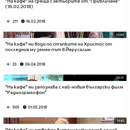
"На кафе" на среща с актьорите от "Привличане"
(16.02.2018)
211
16.02.2018
10:49
"На кафе" ни води по стъпките на Христос от
последния му земен път в Йерусалим
33
06.04.2018
09:01
"На кафе" ни запознава с най-новия български филм
"Радиограмофон"
905
01.05.2018
13:43
"На кафе" ни отвежда в италиански замък за най-