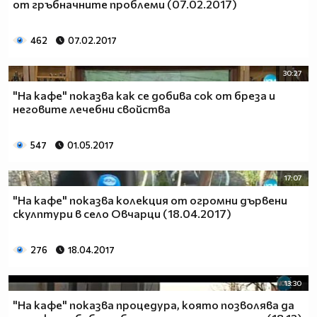
от гръбначните проблеми (07.02.2017)
462
07.02.2017
30:27
"На кафе" показва как се добива сок от бреза и
неговите лечебни свойства
547
01.05.2017
17:07
"На кафе" показва колекция от огромни дървени
скулптури в село Овчарци (18.04.2017)
276
18.04.2017
13:30
"На кафе" показва процедура, която позволява да