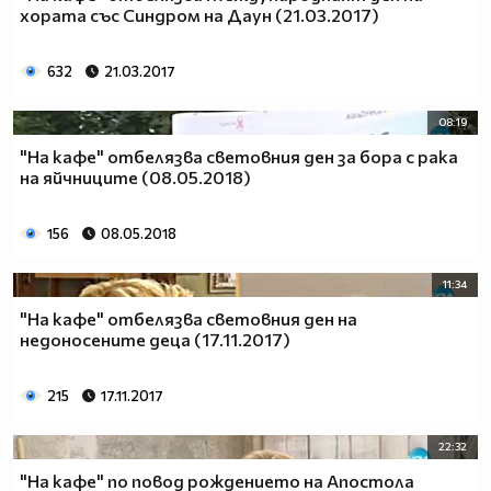
хората със Синдром на Даун (21.03.2017)
632
21.03.2017
08:19
"На кафе" отбелязва световния ден за бора с рака
на яйчниците (08.05.2018)
156
08.05.2018
11:34
"На кафе" отбелязва световния ден на
недоносените деца (17.11.2017)
215
17.11.2017
22:32
"На кафе" по повод рождението на Апостола