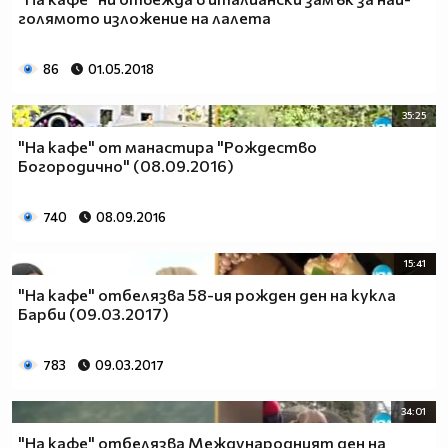
голямото изложение на лалета
86
01.05.2018
35:25
"На кафе" от манастира "Рождество
Богородично" (08.09.2016)
740
08.09.2016
15:41
"На кафе" отбелязва 58-ия рожден ден на кукла
Барби (09.03.2017)
783
09.03.2017
34:01
"На кафе" отбелязва Международният ден на