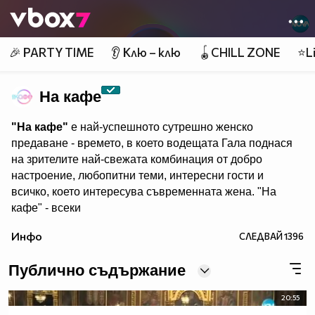
Member of
👾
🎉 PARTY TIME
👂 Клю – клю
🪀CHILL ZONE
⭐Li
На кафе
"На кафе"
е най-успешното сутрешно женско
предаване - времето, в което водещата Гала поднася
на зрителите най-свежата комбинация от добро
настроение, любопитни теми, интересни гости и
всичко, което интересува съвременната жена. "На
кафе" - всеки
делничен от 9.30 ч. по Нова. Eпизодите на предаването
Инфо
СЛЕДВАЙ
1396
може да гледате и в
Публично съдържание
20:55