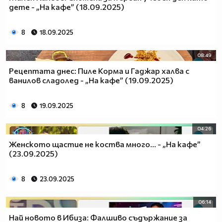
дете - „На кафе” (18.09.2025)
8
18.09.2025
08:49
Рецептата днес: Пиле Корма и Гаджар халва с
ванилов сладолед - „На кафе” (19.09.2025)
8
19.09.2025
04:26
Женското щастие не коства много... - „На кафе”
(23.09.2025)
8
23.09.2025
06:14
Най новото в Ибиза: Фалшиво съдържание за