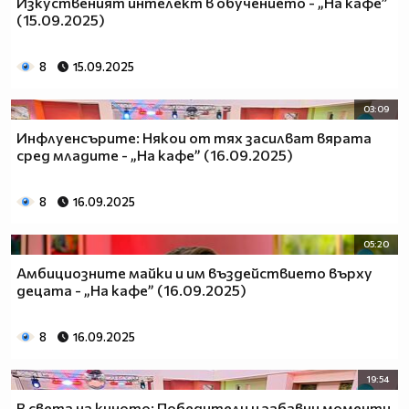
Изкуственият интелект в обучението - „На кафе”
(15.09.2025)
8
15.09.2025
03:09
Инфлуенсърите: Някои от тях засилват вярата
сред младите - „На кафе” (16.09.2025)
8
16.09.2025
05:20
Амбициозните майки и им въздействието върху
децата - „На кафе” (16.09.2025)
8
16.09.2025
19:54
В света на киното: Победители и забавни моменти