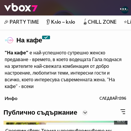
Member of
👾
🎉 PARTY TIME
👂 Клю – клю
🪀CHILL ZONE
⭐Li
На кафе
"На кафе"
е най-успешното сутрешно женско
предаване - времето, в което водещата Гала поднася
на зрителите най-свежата комбинация от добро
настроение, любопитни теми, интересни гости и
всичко, което интересува съвременната жена. "На
кафе" - всеки
делничен от 9.30 ч. по Нова. Eпизодите на предаването
Инфо
СЛЕДВАЙ
1396
може да гледате и в
Публично съдържание
05:10
Спортен свят: Тръмп и противоречивото му