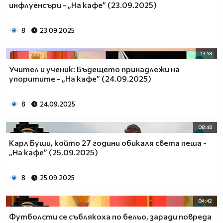
инфлуенсъри - „На кафе” (23.09.2025)
8
23.09.2025
13:58
Учител и ученик: Бъдещето принадлежи на
упоритите - „На кафе” (24.09.2025)
8
24.09.2025
08:48
Карл Буши, който 27 години обикаля света пеша -
„На кафе” (25.09.2025)
8
25.09.2025
04:42
Футболсти се съблякоха по бельо, заради повреда