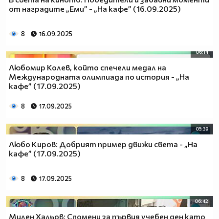
от наградите „Еми” - „На кафе” (16.09.2025)
8
16.09.2025
06:14
Любомир Колев, който спечели медал на
Международната олимпиада по история - „На
кафе” (17.09.2025)
8
17.09.2025
05:39
Любо Киров: Добрият пример движи света - „На
кафе” (17.09.2025)
8
17.09.2025
06:42
Милен Хальов: Спомени за първия учебен ден като