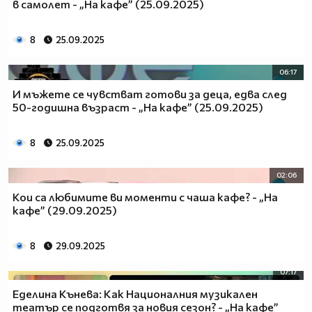
в самолет - „На кафе” (25.09.2025)
8
25.09.2025
06:17
И мъжете се чувстват готови за деца, едва след
50-годишна възраст - „На кафе” (25.09.2025)
8
25.09.2025
02:06
Кои са любимите ви моменти с чаша кафе? - „На
кафе” (29.09.2025)
8
29.09.2025
07:17
Еделина Кънева: Как Националния музикален
театър се подготвя за новия сезон? - „На кафе”