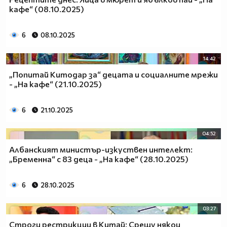
кафе“ (08.10.2025)
6
08.10.2025
14:42
„Попитай Китодар за“ децата и социалните мрежи
- „На кафе“ (21.10.2025)
6
21.10.2025
04:52
Албанският министър-изкуствен интелект:
„Бременна“ с 83 деца - „На кафе“ (28.10.2025)
6
28.10.2025
03:27
Строги рестрикции в Китай: Срещу някои