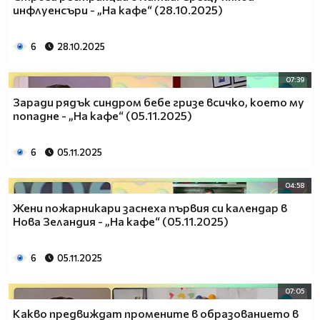
инфлуенсъри - „На кафе“ (28.10.2025)
6
28.10.2025
07:39
Заради рядък синдром бебе гризе всичко, което му
попадне - „На кафе“ (05.11.2025)
6
05.11.2025
04:58
Жени пожарникари заснеха първия си календар в
Нова Зеландия - „На кафе“ (05.11.2025)
6
05.11.2025
07:05
Какво предвиждат промените в образованието в