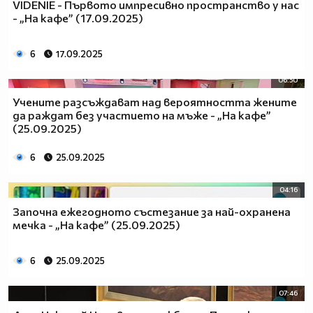
VIDENIE - Първото импресивно пространство у нас
- „На кафе” (17.09.2025)
6
17.09.2025
06:50
Учените разсъждават над вероятността жените
да раждат без участието на мъже - „На кафе”
(25.09.2025)
6
25.09.2025
04:16
Започна ежегодното състезание за най-охранена
мечка - „На кафе” (25.09.2025)
6
25.09.2025
07:46