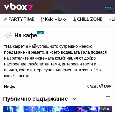
Member of
👾
🎉 PARTY TIME
👂 Клю – клю
🪀CHILL ZONE
⭐Li
На кафе
"На кафе"
е най-успешното сутрешно женско
предаване - времето, в което водещата Гала поднася
на зрителите най-свежата комбинация от добро
настроение, любопитни теми, интересни гости и
всичко, което интересува съвременната жена. "На
кафе" - всеки
делничен от 9.30 ч. по Нова. Eпизодите на предаването
Инфо
СЛЕДВАЙ
1396
може да гледате и в
Публично съдържание
07:25