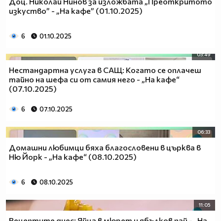
Доц. Николай Нинов за изложбата „Преоткритото
изкуство” - „На кафе” (01.10.2025)
6
01.10.2025
03:49
Нестандартна услуга в САЩ: Когато се оплачеш
тайно на шефа си от самия него - „На кафе“
(07.10.2025)
6
07.10.2025
06:33
Домашни любимци бяха благословени в църква в
Ню Йорк - „На кафе“ (08.10.2025)
6
08.10.2025
11:05
Рецептите днес: Яйца в мюрет и ябълков пай - „На