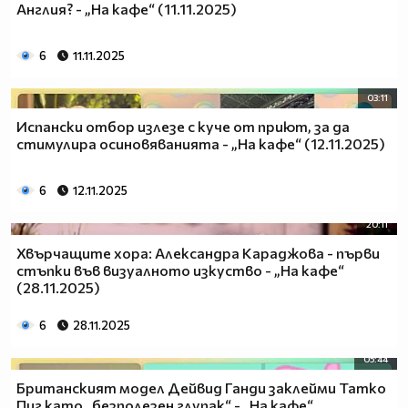
Англия? - „На кафе“ (11.11.2025)
6
11.11.2025
03:11
Испански отбор излезе с куче от приют, за да
стимулира осиновяванията - „На кафе“ (12.11.2025)
6
12.11.2025
20:11
Хвърчащите хора: Александра Караджова - първи
стъпки във визуалното изкуство - „На кафе“
(28.11.2025)
6
28.11.2025
05:44
Британският модел Дейвид Ганди заклейми Татко
Пиг като „безполезен глупак“ - „На кафе“