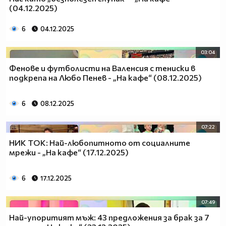
(04.12.2025)
6
04.12.2025
03:04
Фенове и футболисти на Валенсия с тениски в
подкрепа на Любо Пенев - „На кафе“ (08.12.2025)
6
08.12.2025
07:22
НИК ТОК: Най-любопитното от социалните
мрежи - „На кафе“ (17.12.2025)
6
17.12.2025
07:49
Най-упоритият мъж: 43 предложения за брак за 7