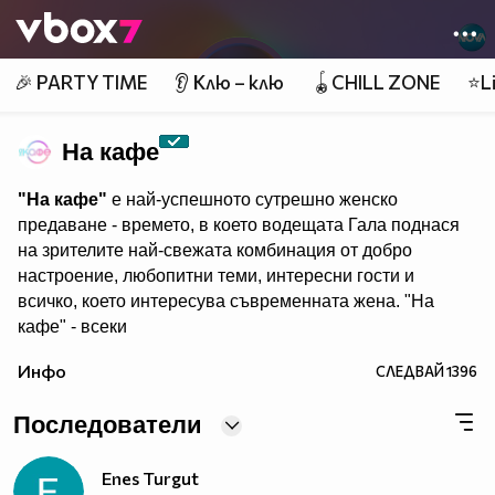
Member of
👾
🎉 PARTY TIME
👂 Клю – клю
🪀CHILL ZONE
⭐Li
На кафе
"На кафе"
е най-успешното сутрешно женско
предаване - времето, в което водещата Гала поднася
на зрителите най-свежата комбинация от добро
настроение, любопитни теми, интересни гости и
всичко, което интересува съвременната жена. "На
кафе" - всеки
делничен от 9.30 ч. по Нова. Eпизодите на предаването
Инфо
СЛЕДВАЙ
1396
може да гледате и в
Последователи
Enes Turgut