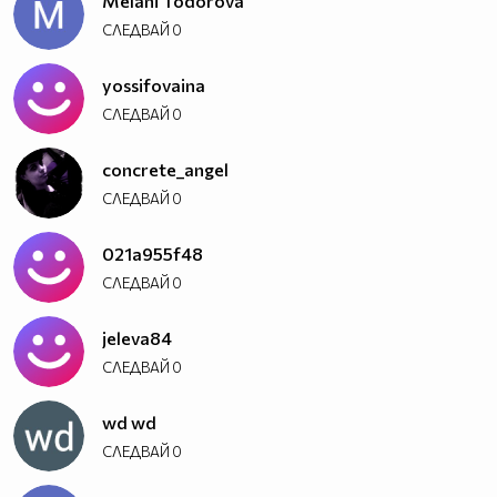
Melani Todorova
СЛЕДВАЙ
0
yossifovaina
СЛЕДВАЙ
0
concrete_angel
СЛЕДВАЙ
0
021a955f48
СЛЕДВАЙ
0
jeleva84
СЛЕДВАЙ
0
wd wd
СЛЕДВАЙ
0