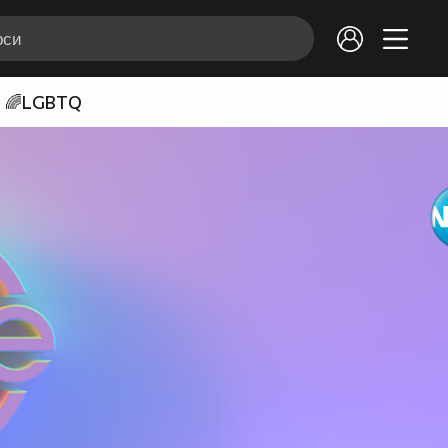
🌈LGBTQ