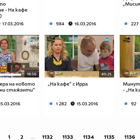
то
„Мисия
е - На кафе
)
17.03.2016
984
16.03.2016
227
18:56
40:25
ера на новото
„На кафе” с Ирра
Минут
дни стажанти”
- „На к
15.03.2016
1 282
15.03.2016
92
1
2
...
1132
1133
1134
1135
1136