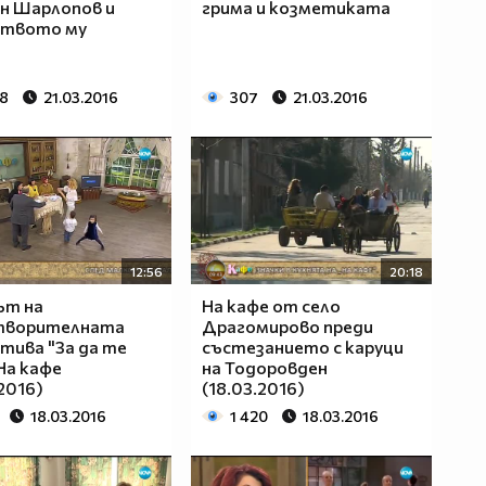
н Шарлопов и
грима и козметиката
ството му
58
21.03.2016
307
21.03.2016
12:56
20:18
ът на
На кафе от село
творителната
Драгомирово преди
тива "За да те
състезанието с каруци
 На кафе
на Тодоровден
.2016)
(18.03.2016)
18.03.2016
1 420
18.03.2016