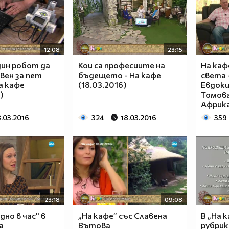
12:08
23:15
дин робот да
Кои са професиите на
На каф
вен за пет
бъдещето - На кафе
света 
а кафе
(18.03.2016)
Евдоки
)
Томов
Африка
8.03.2016
324
18.03.2016
359
23:18
09:08
дно в час" в
„На кафе” със Славена
В „На 
а
Вътова
рубрик