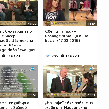
46:09
44:19
е с българите по
Свети Патрик -
- с Бисер
ирландски танци в "На
мов и Цветелина
кафе" (17.03.2016)
а: от Южна
 до Нова Зеландия
17.03.2016
785
17.03.2016
59:52
19:31
кафе” се завърна
„На кафе” с включване на
ата на Зейнеб
живо от „Национални