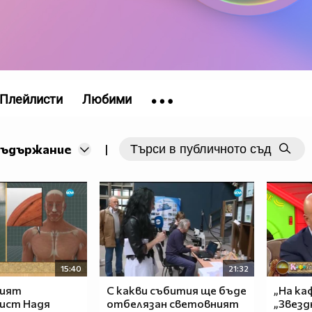
Плейлисти
Любими
съдържание
|
15:40
21:32
ният
С какви събития ще бъде
„На каф
ист Надя
отбелязан световният
„Звезд