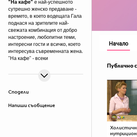
"На кафе"
е най-успешното
сутрешно женско предаване -
времето, в което водещата Гала
поднася на зрителите най-
свежата комбинация от добро
настроение, любопитни теми,
Начало
интересни гости и всичко, което
интересува съвременната жена.
"На кафе" - всеки
Публично 
делничен от 9.30 ч. по Нова.
Eпизодите на предаването може
да гледате и в
Сподели
Напиши съобщение
Холистич
нутрицион