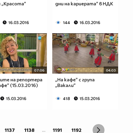
 „Красота”
дни на кариерата” в НДК
16.03.2016
144
16.03.2016
07:06
04:03
ите на репортера
„На кафе” с група
афе” (15.03.2016)
„Вакали”
15.03.2016
418
15.03.2016
1137
1138
...
1191
1192