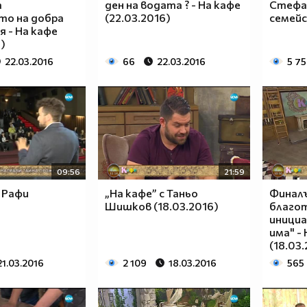
а
ден на водата ? - На кафе
Стефа
то на добра
(22.03.2016)
семей
 - На кафе
)
22.03.2016
66
22.03.2016
5 7
09:56
21:59
с Рафи
„На кафе” с Таньо
Финал
Шишков (18.03.2016)
благо
инициа
има" -
(18.03
21.03.2016
2 109
18.03.2016
565