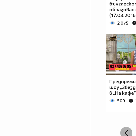
българско
образовани
(17.03.2016
2 075
Предпреми
шоу „Звез
в „На кафе”
509