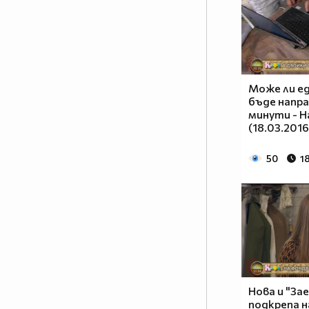
Може ли е
бъде напра
минути - Н
(18.03.2016
50
1
Нова и "Зае
подкрепа н