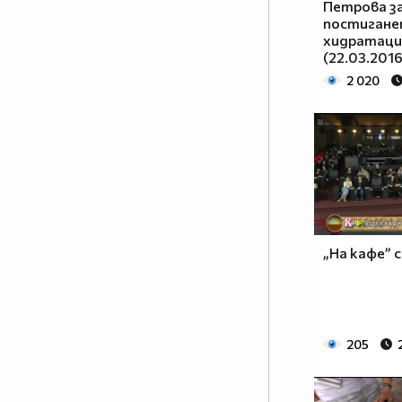
Петрова з
постигане
хидратация
(22.03.2016
2 020
„На кафе” 
205