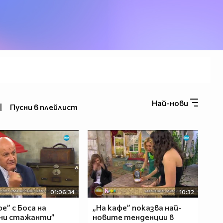
Най-нови
|
Пусни в плейлист
01:06:34
10:32
е” с Боса на
„На кафе” показва най-
ни стажанти”
новите тенденции в