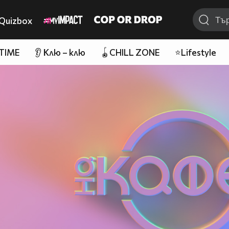
Quizbox
 TIME
👂 Клю – клю
🪀CHILL ZONE
⭐Lifestyle