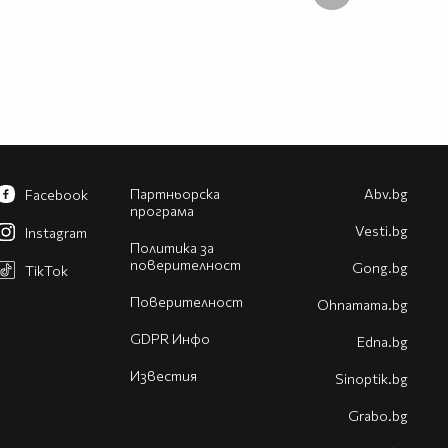
Партньорска
Abv.bg
Facebook
програма
Vesti.bg
Instagram
Политика за
поверителност
Gong.bg
TikTok
Поверителност
Оhnamama.bg
GDPR Инфо
Edna.bg
Известия
Sinoptik.bg
Grabo.bg