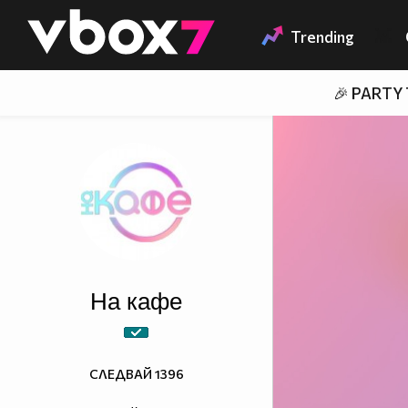
Member of
👾
Trending
🎉 PARTY
На кафе
СЛЕДВАЙ
1396