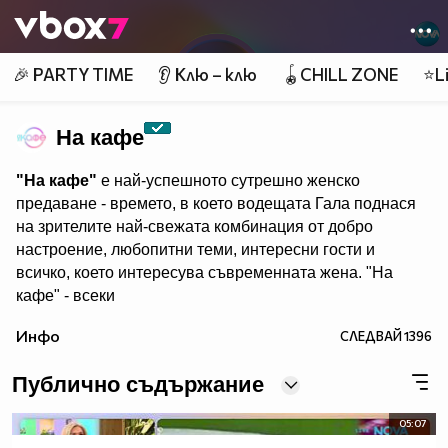
Member of
👾
🎉 PARTY TIME
👂 Клю – клю
🪀CHILL ZONE
⭐Li
На кафе
"На кафе"
е най-успешното сутрешно женско
предаване - времето, в което водещата Гала поднася
на зрителите най-свежата комбинация от добро
настроение, любопитни теми, интересни гости и
всичко, което интересува съвременната жена. "На
кафе" - всеки
делничен от 9.30 ч. по Нова. Eпизодите на предаването
Инфо
СЛЕДВАЙ
1396
може да гледате и в
Публично съдържание
05:07