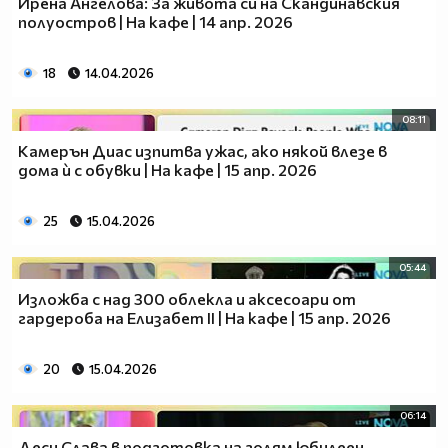
Ирена Ангелова: За живота си на Скандинавския
полуостров | На кафе | 14 апр. 2026
18
14.04.2026
08:11
Камерън Диас изпитва ужас, ако някой влезе в
дома ѝ с обувки | На кафе | 15 апр. 2026
25
15.04.2026
05:44
Изложба с над 300 облекла и аксесоари от
гардероба на Елизабет II | На кафе | 15 апр. 2026
20
15.04.2026
06:14
Деси Слава в подготовка на голям юбилеен