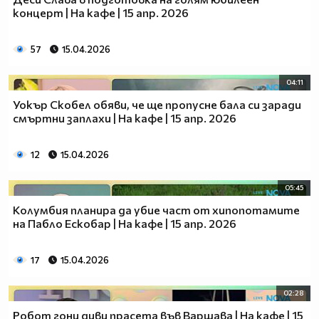
концерт | На кафе | 15 апр. 2026
57
15.04.2026
04:11
Уокър Скобел обяви, че ще пропусне бала си заради
смъртни заплахи | На кафе | 15 апр. 2026
12
15.04.2026
05:45
Колумбия планира да убие част от хипопотамите
на Пабло Ескобар | На кафе | 15 апр. 2026
17
15.04.2026
02:28
Робот гони диви прасета във Варшава | На кафе | 15