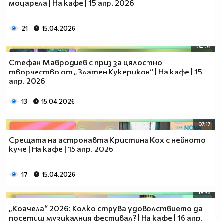
моцарела | На кафе | 15 апр. 2026
21
15.04.2026
04:05
Стефан Мавродиев с приз за цялостно
творчество от „Златен Кукерикон“ | На кафе | 15
апр. 2026
13
15.04.2026
07:17
Срещата на астронавта Кристина Кох с нейното
куче | На кафе | 15 апр. 2026
17
15.04.2026
18:36
„Коачела“ 2026: Колко струва удоволствието да
посетиш музикалния фестивал? | На кафе | 16 апр.