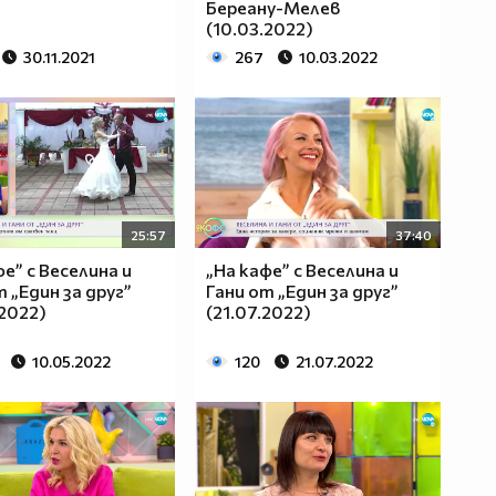
Береану-Мелев
(10.03.2022)
30.11.2021
267
10.03.2022
25:57
37:40
фе” с Веселина и
„На кафе” с Веселина и
т „Един за друг”
Гани от „Един за друг”
.2022)
(21.07.2022)
10.05.2022
120
21.07.2022