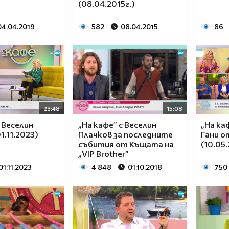
(08.04.2015г.)
04.04.2019
582
08.04.2015
86
23:48
15:08
с Веселин
„На кафе” с Веселин
„На ка
1.11.2023)
Плачков за последните
Гани о
събития от Къщата на
(10.05
„VIP Brother”
01.11.2023
4 848
01.10.2018
750