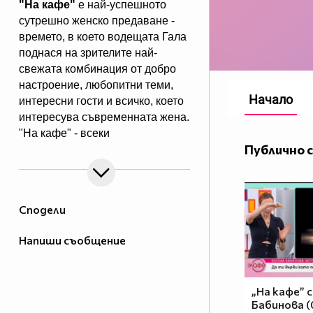
"На кафе"
е най-успешното
сутрешно женско предаване -
времето, в което водещата Гала
поднася на зрителите най-
свежата комбинация от добро
настроение, любопитни теми,
Начало
интересни гости и всичко, което
интересува съвременната жена.
"На кафе" - всеки
Публично 
делничен от 9.30 ч. по Нова.
Eпизодите на предаването може
да гледате и в
Сподели
Напиши съобщение
„На кафе” с
Бабинова (