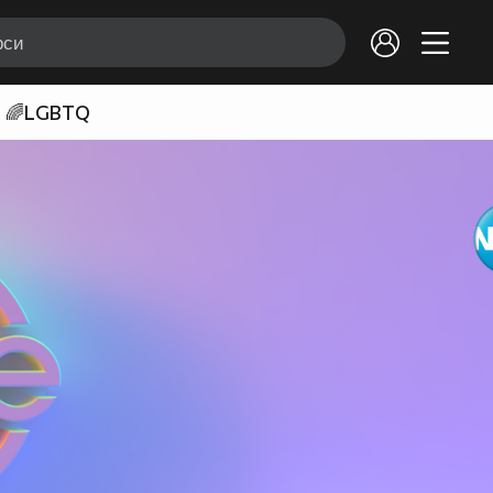
🌈LGBTQ