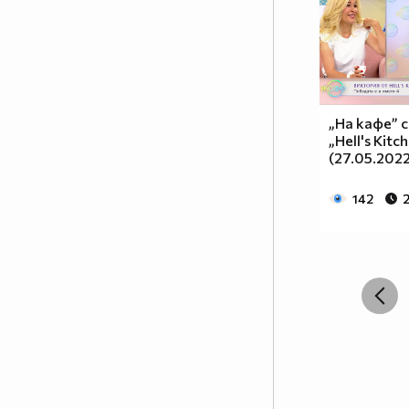
„На кафе” 
„Hell's Kitc
(27.05.202
142