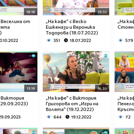
18:18
25:32
с Веселина от
„На кафе” с Веско
„На ка
лята
Ешкенази и Вероника
Стояно
)
Тодорова (18.07.2022)
0.10.2022
351
18.07.2022
579
13:19
16:30
с Виктория
„На кафе” с Виктория
„На ка
(29.09.2023)
Григорова от „Игри на
Пенело
волята” (19.12.2022)
Кръсте
29.09.2023
644
19.12.2022
72