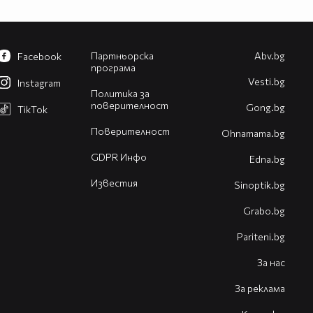
Партньорска
Abv.bg
Facebook
програма
Vesti.bg
Instagram
Политика за
поверителност
Gong.bg
TikTok
Поверителност
Оhnamama.bg
GDPR Инфо
Edna.bg
Известия
Sinoptik.bg
Grabo.bg
Pariteni.bg
За нас
За реклама