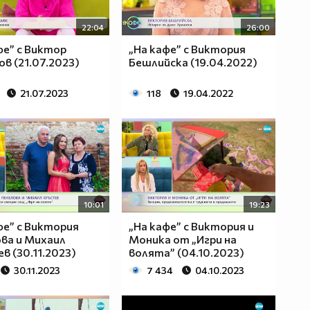
22:04
26:00
фе” с Виктор
„На кафе” с Виктория
в (21.07.2023)
Бешлийска (19.04.2022)
21.07.2023
118
19.04.2022
10:01
19:23
фе” с Виктория
„На кафе” с Виктория и
ва и Михаил
Моника от „Игри на
в (30.11.2023)
волята” (04.10.2023)
30.11.2023
7 434
04.10.2023