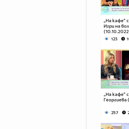
„На кафе” 
Игри на во
(10.10.2022
123
1
„На кафе” 
Георгиева 
257