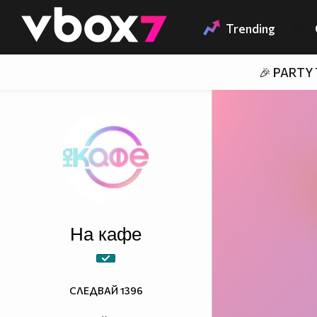
Member of
👾
Trending
🎉 PARTY
На кафе
СЛЕДВАЙ
1396