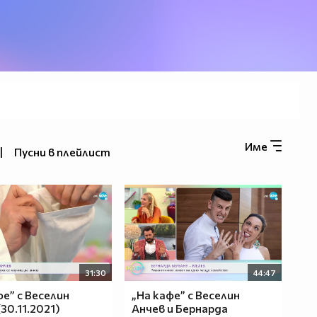
Име
|
Пусни в плейлист
31:30
44:47
фе” с Веселин
„На кафе” с Веселин
30.11.2021)
Анчев и Бернарда