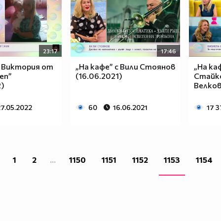
23:17
17:46
с Виктория от
„На кафе” с Вили Стоянов
„На ка
hen”
(16.06.2021)
Стайко
2)
Велков
27.05.2022
60
16.06.2021
17 3
1
2
...
1150
1151
1152
1153
1154