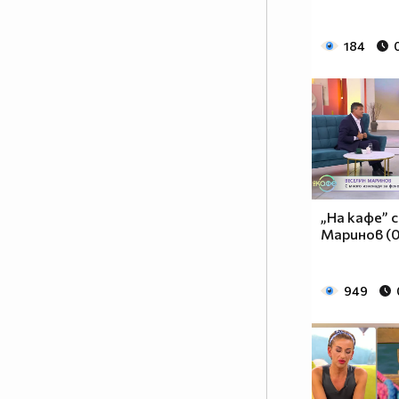
184
„На кафе” 
Маринов (0
949