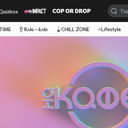
Quizbox
 TIME
👂 Клю – клю
🪀CHILL ZONE
⭐Lifestyle