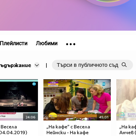
Плейлисти
Любими
съдържание
|
24:06
45:01
 Весела
„На кафе” с Весела
„На ка
04.04.2019)
Нейнски - На кафе
Анчев (