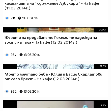
кампанията на " сдружение Азбукари " - На кафе
(11.03.2014г.)
211
11.03.2014
20:43
Журито на предаването Големите надежди на
гости на Гала - На кафе (12.03.2014г.)
987
13.03.2014
52:35
Моето мечтано бебе - Юлия и Васил Скарлатови
от село Брест - На кафе (12.03.2014г.)
962
13.03.2014
13:50