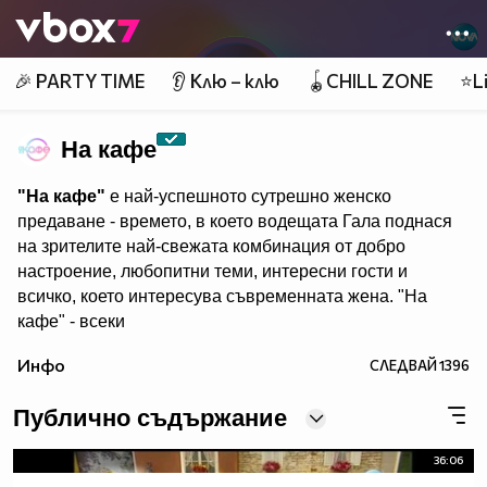
Member of
👾
🎉 PARTY TIME
👂 Клю – клю
🪀CHILL ZONE
⭐Li
На кафе
"На кафе"
е най-успешното сутрешно женско
предаване - времето, в което водещата Гала поднася
на зрителите най-свежата комбинация от добро
настроение, любопитни теми, интересни гости и
всичко, което интересува съвременната жена. "На
кафе" - всеки
делничен от 9.30 ч. по Нова. Eпизодите на предаването
Инфо
СЛЕДВАЙ
1396
може да гледате и в
Публично съдържание
36:06