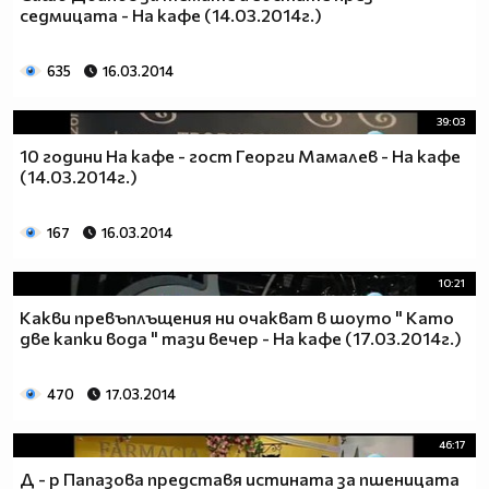
седмицата - На кафе (14.03.2014г.)
635
16.03.2014
39:03
10 години На кафе - гост Георги Мамалев - На кафе
(14.03.2014г.)
167
16.03.2014
10:21
Какви превъплъщения ни очакват в шоуто " Като
две капки вода " тази вечер - На кафе (17.03.2014г.)
470
17.03.2014
46:17
Д - р Папазова представя истината за пшеницата