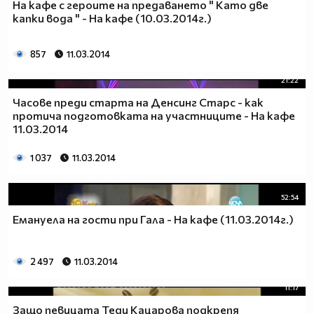
На кафе с героите на предаването " Като две
капки вода " - На кафе (10.03.2014г.)
857
11.03.2014
21:22
Часове преди старта на Денсинг Старс - как
протича подготовката на участниците - На кафе
11.03.2014
1 037
11.03.2014
52:54
Емануела на гости при Гала - На кафе (11.03.2014г.)
2 497
11.03.2014
11:17
Защо певицата Теди Кацарова подкрепя