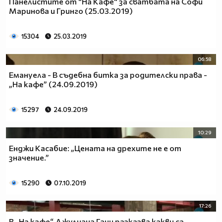
Панелистите от "На Кафе" за сватбата на Софи
Маринова и Гринго (25.03.2019)
15304
25.03.2019
06:58
Емануела - В съдебна битка за родителски права -
„На кафе” (24.09.2019)
15297
24.09.2019
10:29
Енджи Касабие: „Цената на дрехите не е от
значение.”
15290
07.10.2019
17:26
В „На кафе“ Джулиана Гани разказва какви са