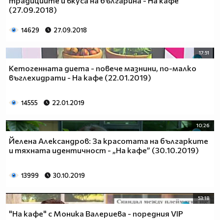
традициите и вкуса на българина - На кафе
(27.09.2018)
14629
27.09.2018
17:51
Кетогенната диета - повече мазнини, по-малко
въглехидрати - На кафе (22.01.2019)
14555
22.01.2019
10:26
Йелена Александров: За красотата на българките
и тяхната идентичност - „На кафе” (30.10.2019)
13999
30.10.2019
53:18
"На кафе" с Моника Валериева - поредния VIP