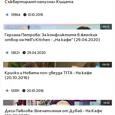
Съквартирант напуснал Къщата
13964
13.10.2015
04:12
Гергана Петрова: За конфликтите в женския
отбор на Hell's Kitchen - „На кафе” (29.04.2020)
13621
29.04.2020
09:05
Криско и Новата поп-звезда TITA - На кафе
(20.10.2016)
13391
20.10.2016
19:55
Деси Павлова: Впечатления от Дубай - На Кафе