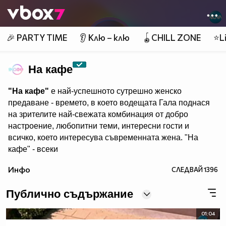
Member of
👾
🎉 PARTY TIME
👂 Клю – клю
🪀CHILL ZONE
⭐Li
На кафе
"На кафе"
е най-успешното сутрешно женско
предаване - времето, в което водещата Гала поднася
на зрителите най-свежата комбинация от добро
настроение, любопитни теми, интересни гости и
всичко, което интересува съвременната жена. "На
кафе" - всеки
делничен от 9.30 ч. по Нова. Eпизодите на предаването
Инфо
СЛЕДВАЙ
1396
може да гледате и в
Публично съдържание
01:04