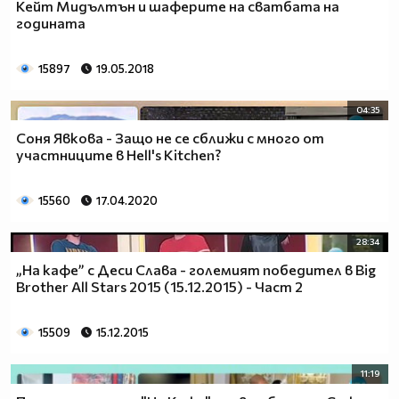
Кейт Мидълтън и шаферите на сватбата на
годината
15897
19.05.2018
04:35
Соня Явкова - Защо не се сближи с много от
участниците в Hell's Kitchen?
15560
17.04.2020
28:34
„На кафе” с Деси Слава - големият победител в Big
Brother All Stars 2015 (15.12.2015) - Част 2
15509
15.12.2015
11:19