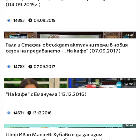
(04.09.2015г.)
14893
04.09.2015
23:01
Гала и Стефан обсъждат актуални теми в новия
сезон на предаването - „На кафе” (07.09.2017)
14783
07.09.2017
54:00
"На кафе" с Емануела (13.12.2016)
14631
13.12.2016
12:52
Шеф Иван Манчев: Хубаво е да запазим