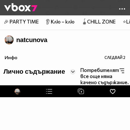
Member of
👾
🎉 PARTY TIME
👂 Клю – клю
🪀CHILL ZONE
⭐Li
natcunova
Инфо
СЛЕДВАЙ
2
Потребителят
Лично съдържание
все още няма
качено съдържание.