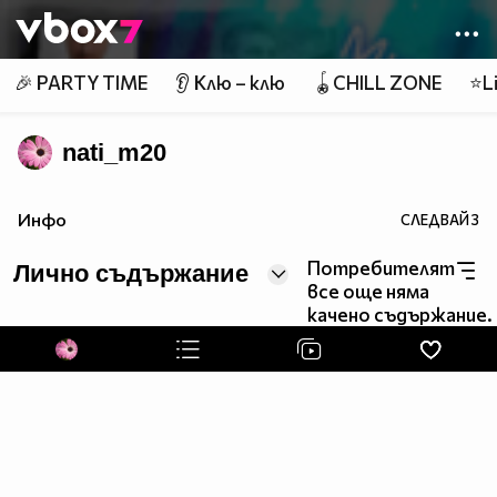
Member of
👾
🎉 PARTY TIME
👂 Клю – клю
🪀CHILL ZONE
⭐Li
nati_m20
Инфо
СЛЕДВАЙ
3
Потребителят
Лично съдържание
все още няма
качено съдържание.