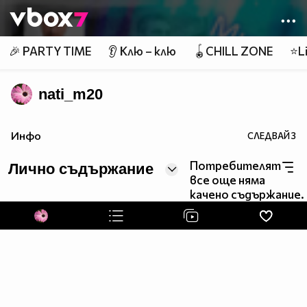
Member of
👾
🎉 PARTY TIME
👂 Клю – клю
🪀CHILL ZONE
⭐Li
nati_m20
Инфо
СЛЕДВАЙ
3
Потребителят
Лично съдържание
все още няма
качено съдържание.