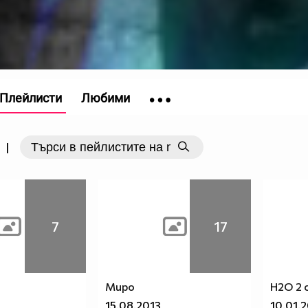
Плейлисти
Любими
|
7
17
Миро
H2O 2 
15.08.2013
10.01.