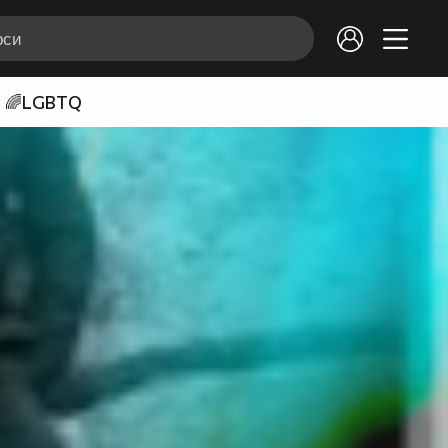
🌈LGBTQ