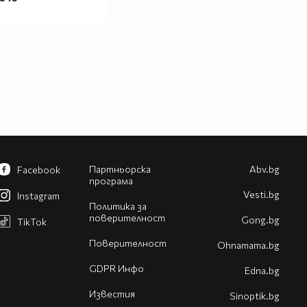
Партньорска
Abv.bg
Facebook
програма
Vesti.bg
Instagram
Политика за
поверителност
Gong.bg
TikTok
Поверителност
Оhnamama.bg
GDPR Инфо
Edna.bg
Известия
Sinoptik.bg