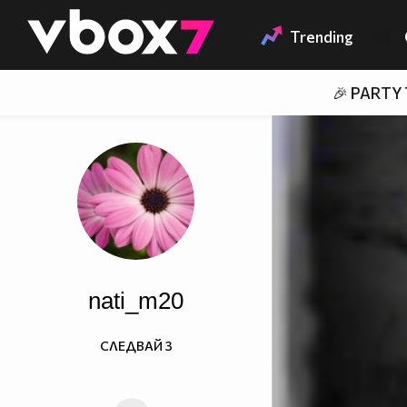
Member of
👾
Trending
🎉 PARTY
nati_m20
СЛЕДВАЙ
3