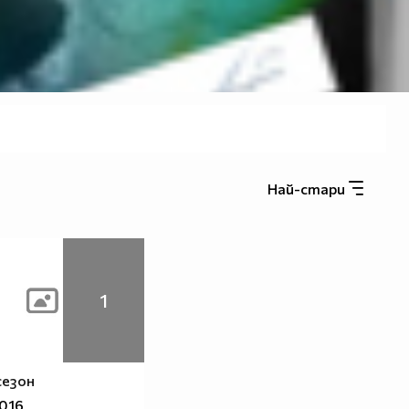
Най-стари
1
сезон
2016