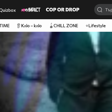
Quizbox
 TIME
👂 Клю – клю
🪀CHILL ZONE
⭐Lifestyle