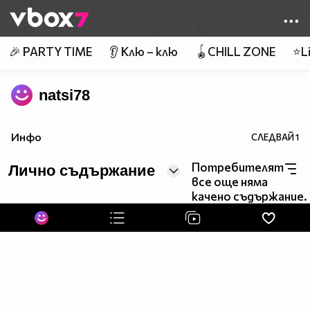
Member of
👾
🎉 PARTY TIME
👂 Клю – клю
🪀CHILL ZONE
⭐Li
natsi78
Инфо
СЛЕДВАЙ
1
Потребителят
Лично съдържание
все още няма
качено съдържание.