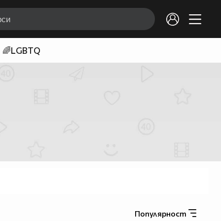
🌈LGBTQ
Популярност