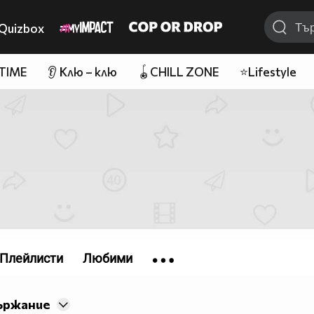
Quizbox
 TIME
👂 Клю – клю
🪀CHILL ZONE
⭐Lifestyle
Плейлисти
Любими
ържание