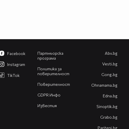
Партньорска
Abv.bg
Facebook
програма
Vesti.bg
Instagram
Политика за
поверителност
Gong.bg
TikTok
Поверителност
Оhnamama.bg
GDPR Инфо
Edna.bg
Известия
Sinoptik.bg
Grabo.bg
Pariteni.bg