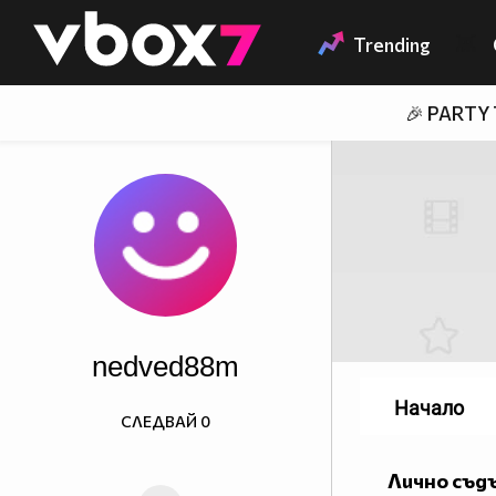
Member of
👾
Trending
🎉 PARTY
nedved88m
Начало
СЛЕДВАЙ
0
Лично съд