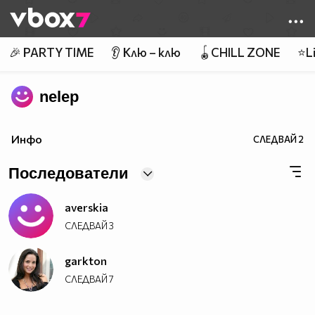
Member of
👾
🎉 PARTY TIME
👂 Клю – клю
🪀CHILL ZONE
⭐Li
nelep
Инфо
СЛЕДВАЙ
2
Последователи
averskia
СЛЕДВАЙ
3
garkton
СЛЕДВАЙ
7