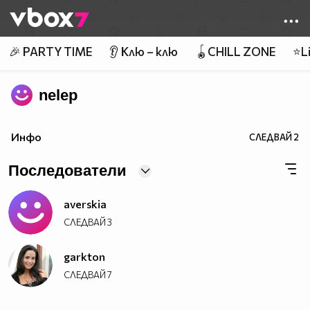
Member of
👾
🎉 PARTY TIME
👂 Клю – клю
🪀CHILL ZONE
⭐Li
nelep
Инфо
СЛЕДВАЙ
2
Последователи
averskia
СЛЕДВАЙ
3
garkton
СЛЕДВАЙ
7