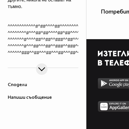
тъмно.
Потребит
^^^^^^^^^^^^#^##^^^^##^^^^^^^^^^^^^^^^
^^^^^^^^#^^^##^##^^^^##^##^^^^^^^^^^^^^
^^^^^^^#^^^^##^^##^^###^^##^^^#^^^^^^^^
^^^^^^^#^^^##^^^##^^###^^###^^##^^^^^^^
^^^^^^###^^##^^^##^^^##^^^##^^##^#^^^^^
^^^^#^####^#######^^^###^###^###^#^^^^^
^^^^#^^###^^######^^########^###^#^^^^^
^^^##^^###^^###############^^###^###^^^
^^^###^###^#####################^###^^^
Сподели
^^###^^#########################^####^^
^^###################################^^
Напиши съобщение
^^###################################^^
^^###################################^^
^^^#################################^^^
^^^#####^^^^##############^^^^^#####^^^
^^^######^^^^^^########^^^^^^^^#####^^^