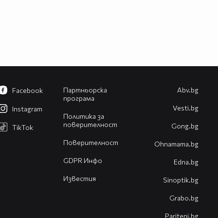
Партньорска
Abv.bg
Facebook
програма
Vesti.bg
Instagram
Политика за
поверителност
Gong.bg
TikTok
Поверителност
Оhnamama.bg
GDPR Инфо
Edna.bg
Известия
Sinoptik.bg
Grabo.bg
Pariteni.bg