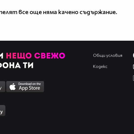
елят все още няма качено съдържание.
Общи условия
Кодекс