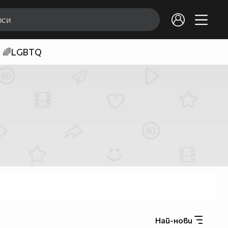
🌈LGBTQ
Най-нови