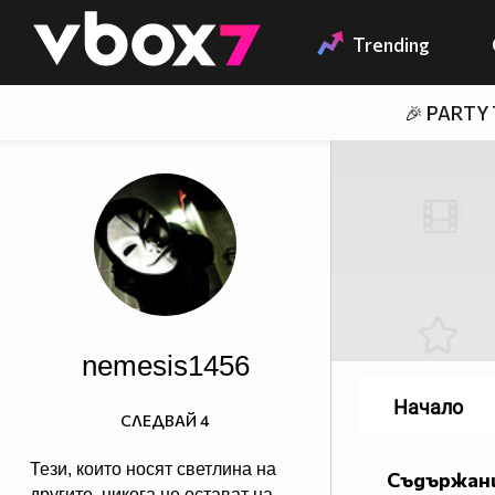
Member of
👾
Trending
🎉 PARTY
nemesis1456
Начало
СЛЕДВАЙ
4
Тези, които носят светлина на
Съдържани
другите, никога не остават на