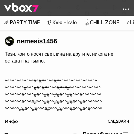
Member of
👾
🎉 PARTY TIME
👂 Клю – клю
🪀CHILL ZONE
⭐Li
nemesis1456
Тези, които носят светлина на другите, никога не
остават на тъмно.
^^^^^^^^^^^^#^##^^^^##^^^^^^^^^^^^^^^^
^^^^^^^^#^^^##^##^^^^##^##^^^^^^^^^^^^^
^^^^^^^#^^^^##^^##^^###^^##^^^#^^^^^^^^
^^^^^^^#^^^##^^^##^^###^^###^^##^^^^^^^
^^^^^^###^^##^^^##^^^##^^^##^^##^#^^^^^
^^^^#^####^#######^^^###^###^###^#^^^^^
Инфо
СЛЕДВАЙ
4
^^^^#^^###^^######^^########^###^#^^^^^
^^^##^^###^^###############^^###^###^^^