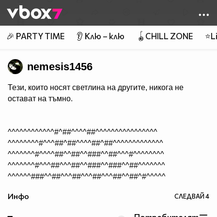
Member of
👾
🎉 PARTY TIME
👂 Клю – клю
🪀CHILL ZONE
⭐Li
nemesis1456
Тези, които носят светлина на другите, никога не
остават на тъмно.
^^^^^^^^^^^^#^##^^^^##^^^^^^^^^^^^^^^^
^^^^^^^^#^^^##^##^^^^##^##^^^^^^^^^^^^^
^^^^^^^#^^^^##^^##^^###^^##^^^#^^^^^^^^
^^^^^^^#^^^##^^^##^^###^^###^^##^^^^^^^
^^^^^^###^^##^^^##^^^##^^^##^^##^#^^^^^
^^^^#^####^#######^^^###^###^###^#^^^^^
Инфо
СЛЕДВАЙ
4
^^^^#^^###^^######^^########^###^#^^^^^
^^^##^^###^^###############^^###^###^^^