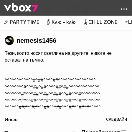
Member of
👾
🎉 PARTY TIME
👂 Клю – клю
🪀CHILL ZONE
⭐Li
nemesis1456
Тези, които носят светлина на другите, никога не
остават на тъмно.
^^^^^^^^^^^^#^##^^^^##^^^^^^^^^^^^^^^^
^^^^^^^^#^^^##^##^^^^##^##^^^^^^^^^^^^^
^^^^^^^#^^^^##^^##^^###^^##^^^#^^^^^^^^
^^^^^^^#^^^##^^^##^^###^^###^^##^^^^^^^
^^^^^^###^^##^^^##^^^##^^^##^^##^#^^^^^
^^^^#^####^#######^^^###^###^###^#^^^^^
Инфо
СЛЕДВАЙ
4
^^^^#^^###^^######^^########^###^#^^^^^
^^^##^^###^^###############^^###^###^^^