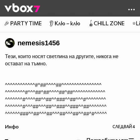
Member of
👾
🎉 PARTY TIME
👂 Клю – клю
🪀CHILL ZONE
⭐Li
nemesis1456
Тези, които носят светлина на другите, никога не
остават на тъмно.
^^^^^^^^^^^^#^##^^^^##^^^^^^^^^^^^^^^^
^^^^^^^^#^^^##^##^^^^##^##^^^^^^^^^^^^^
^^^^^^^#^^^^##^^##^^###^^##^^^#^^^^^^^^
^^^^^^^#^^^##^^^##^^###^^###^^##^^^^^^^
^^^^^^###^^##^^^##^^^##^^^##^^##^#^^^^^
^^^^#^####^#######^^^###^###^###^#^^^^^
Инфо
СЛЕДВАЙ
4
^^^^#^^###^^######^^########^###^#^^^^^
^^^##^^###^^###############^^###^###^^^