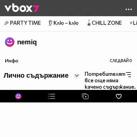
Member of
👾
🎉 PARTY TIME
👂 Клю – клю
🪀CHILL ZONE
⭐Li
nemiq
Инфо
СЛЕДВАЙ
0
Потребителят
Лично съдържание
все още няма
качено съдържание.