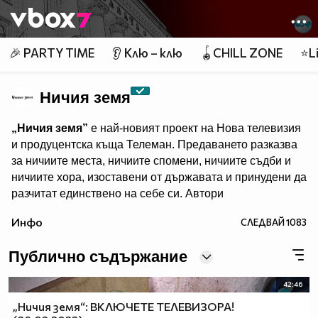
Member of
👾
🎉 PARTY TIME
👂 Клю – клю
🪀CHILL ZONE
⭐Li
Ничия земя
„Ничия земя”
е най-новият проект на Нова телевизия
и продуцентска къща Телеман. Предаването разказва
за ничиите места, ничиите спомени, ничиите съдби и
ничиите хора, изоставени от държавата и принудени да
разчитат единствено на себе си. Автори
са лицето на Новините на Нова Даниела Тренчева и
Инфо
СЛЕДВАЙ
1083
Елена Чопакова, „виновна” за човешките
истории,показвани в Dikoff. Всяка събота те ще ни
Публично съдържание
срещат с обикновените преди да станат необикновени.
42:46
„Ничия земя”
– всяка събота, веднага след игралния
„Ничия земя“: ВКЛЮЧЕТЕ ТЕЛЕВИЗОРА!
филм в 20.00 ч. и преди „Горещо”, по Нова.