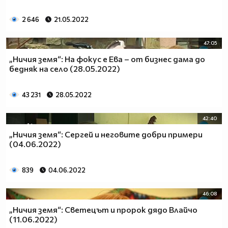
2 646
21.05.2022
47:05
„Ничия земя“: На фокус е Ева – от бизнес дама до
бедняк на село (28.05.2022)
43 231
28.05.2022
42:40
„Ничия земя“: Сергей и неговите добри примери
(04.06.2022)
839
04.06.2022
46:08
„Ничия земя“: Светецът и пророк дядо Влайчо
(11.06.2022)