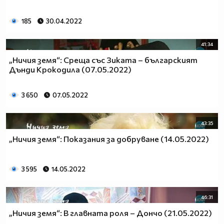
185
30.04.2022
41:34
„Ничия земя“: Среща със Зиката – българският
Дънди Крокодила (07.05.2022)
3 650
07.05.2022
43:35
„Ничия земя“: Показания за добруване (14.05.2022)
3 595
14.05.2022
46:31
„Ничия земя“: В главната роля – Дончо (21.05.2022)