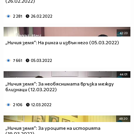
(26.02.2022)
2 281
26.02.2022
42:23
„Ничия земя“: На ринга и извън него (05.03.2022)
7 661
05.03.2022
44:01
„Ничия земя“: За необяснимата връзка между
близнаци (12.03.2022)
2 106
12.03.2022
48:20
„Ничия земя“: За уроците на историята
(19.03.2022)