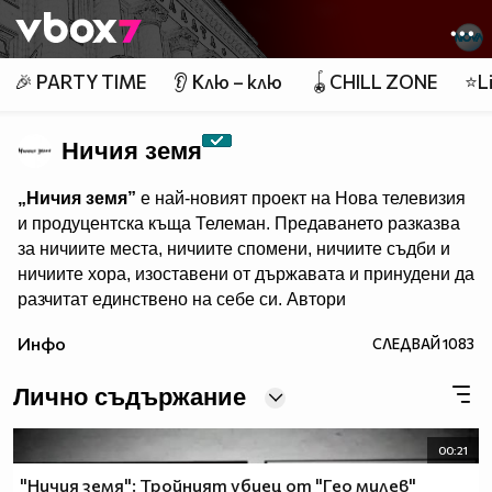
Member of
👾
🎉 PARTY TIME
👂 Клю – клю
🪀CHILL ZONE
⭐Li
Ничия земя
„Ничия земя”
е най-новият проект на Нова телевизия
и продуцентска къща Телеман. Предаването разказва
за ничиите места, ничиите спомени, ничиите съдби и
ничиите хора, изоставени от държавата и принудени да
разчитат единствено на себе си. Автори
са лицето на Новините на Нова Даниела Тренчева и
Инфо
СЛЕДВАЙ
1083
Елена Чопакова, „виновна” за човешките
истории,показвани в Dikoff. Всяка събота те ще ни
Лично съдържание
срещат с обикновените преди да станат необикновени.
„Ничия земя”
– всяка събота, веднага след игралния
00:21
филм в 20.00 ч. и преди „Горещо”, по Нова.
"Ничия земя": Тройният убиец от "Гео милев"