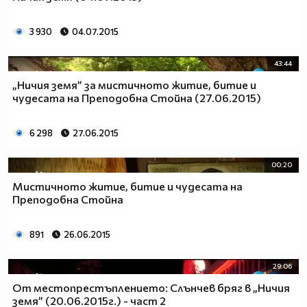
3 930
04.07.2015
43:44
„Ничия земя” за мистичното житие, битие и
чудесата на Преподобна Стойна (27.06.2015)
6 298
27.06.2015
00:20
Мистичното житие, битие и чудесата на
Преподобна Стойна
891
26.06.2015
29:06
От местопрестъплението: Слънчев бряг в „Ничия
земя” (20.06.2015г.) - част 2