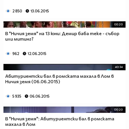
2 850
13.06.2015
00:20
В "Ничия земя" на 13 юни: Демир баба теке - събор
или митинг?
962
12.06.2015
40:34
Абитуриентски бал в ромската махала в Лом в
Ничия земя (06.06.2015)
5 935
06.06.2015
00:20
В "Ничия земя": Абитуриентски бал в ромската
махала в Лом