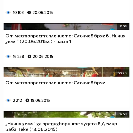
10 103
20.06.2015
13:58
От местопрестъплението: Слънчев бряг в „Ничия
земя” (20.06.2015г.) - част 1
16 258
20.06.2015
00:20
От местопрестъплението: Слънчев бряг
2 212
19.06.2015
39:58
„Ничия земя" за предизборните чудеса в Демир
Баба Теке (13.06.2015)