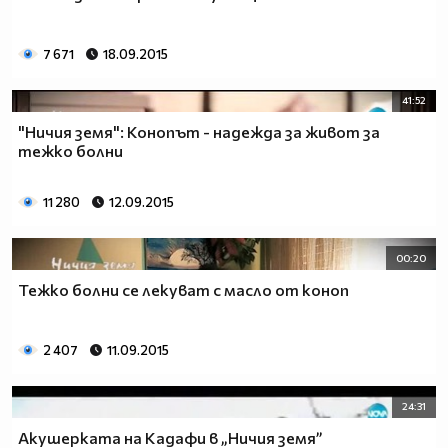
7 671
18.09.2015
41:52
"Ничия земя": Конопът - надежда за живот за
тежко болни
11 280
12.09.2015
00:20
Тежко болни се лекуват с масло от коноп
2 407
11.09.2015
24:31
Акушерката на Кадафи в „Ничия земя”