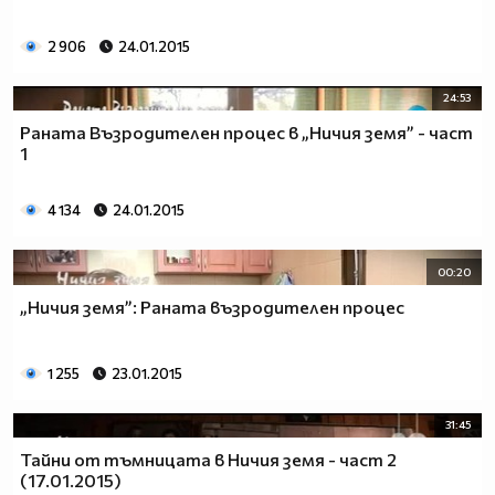
2 906
24.01.2015
24:53
Раната Възродителен процес в „Ничия земя” - част
1
4 134
24.01.2015
00:20
„Ничия земя”: Раната възродителен процес
1 255
23.01.2015
31:45
Тайни от тъмницата в Ничия земя - част 2
(17.01.2015)