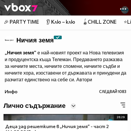
Member of
👾
🎉 PARTY TIME
👂 Клю – клю
🪀CHILL ZONE
⭐Li
Ничия земя
„Ничия земя”
е най-новият проект на Нова телевизия
и продуцентска къща Телеман. Предаването разказва
за ничиите места, ничиите спомени, ничиите съдби и
ничиите хора, изоставени от държавата и принудени да
разчитат единствено на себе си. Автори
са лицето на Новините на Нова Даниела Тренчева и
Инфо
СЛЕДВАЙ
1083
Елена Чопакова, „виновна” за човешките
истории,показвани в Dikoff. Всяка събота те ще ни
Лично съдържание
срещат с обикновените преди да станат необикновени.
26:29
„Ничия земя”
– всяка събота, веднага след игралния
Деца зад решетките в „Ничия земя” - част 2
филм в 20.00 ч. и преди „Горещо”, по Нова.