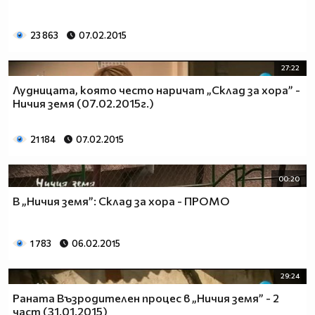
23 863
07.02.2015
27:22
Лудницата, която често наричат „Склад за хора” -
Ничия земя (07.02.2015г.)
21 184
07.02.2015
00:20
В „Ничия земя”: Склад за хора - ПРОМО
1 783
06.02.2015
29:24
Раната Възродителен процес в „Ничия земя” - 2
част (31.01.2015)