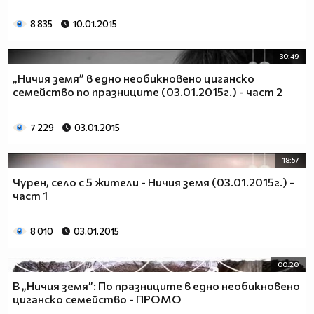
8 835
10.01.2015
30:49
„Ничия земя” в едно необикновено циганско
семейство по празниците (03.01.2015г.) - част 2
7 229
03.01.2015
18:57
Чурен, село с 5 жители - Ничия земя (03.01.2015г.) -
част 1
8 010
03.01.2015
00:20
В „Ничия земя”: По празниците в едно необикновено
циганско семейство - ПРОМО