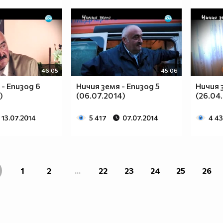
46:05
45:06
 - Епизод 6
Ничия земя - Епизод 5
Ничия 
)
(06.07.2014)
(26.04.
13.07.2014
5 417
07.07.2014
4 43
1
2
...
22
23
24
25
26