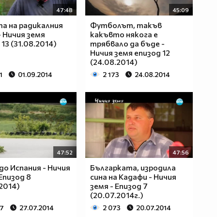
47:48
45:09
а на радикалния
Футболът, такъв
- Ничия земя
какъвто някога е
13 (31.08.2014)
трябвало да бъде -
Ничия земя епизод 12
(24.08.2014)
1
01.09.2014
2 173
24.08.2014
47:52
47:56
до Испания - Ничия
Българката, изродила
 Епизод 8
сина на Кадафи - Ничия
.2014)
земя - Епизод 7
(20.07.2014г.)
67
27.07.2014
2 073
20.07.2014