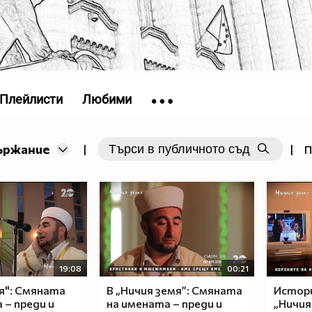
Плейлисти
Любими
ържание
|
|
П
19:08
00:21
я": Смяната
В „Ничия земя”: Смяната
Истор
 – преди и
на имената – преди и
„Ничия