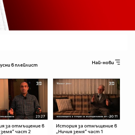
Най-нови
усни в плейлист
23:27
20:11
ия за отмъщение в
История за отмъщение в
 земя“ част 2
„Ничия земя“ част 1