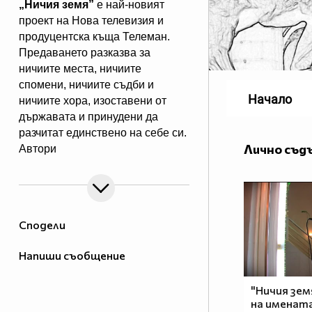
„Ничия земя”
е най-новият
проект на Нова телевизия и
продуцентска къща Телеман.
Предаването разказва за
ничиите места, ничиите
спомени, ничиите съдби и
Начало
ничиите хора, изоставени от
държавата и принудени да
разчитат единствено на себе си.
Лично съд
Автори
са лицето на Новините на Нова
Даниела Тренчева и Елена
Чопакова, „виновна” за
човешките истории,показвани в
Сподели
Dikoff. Всяка събота те ще ни
срещат с обикновените преди
Напиши съобщение
да станат необикновени.
"Ничия зем
„Ничия земя”
– всяка събота,
на имената
веднага след игралния филм в