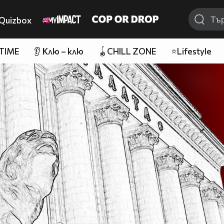
Quizbox
 TIME
👂 Клю – клю
🪀CHILL ZONE
⭐Lifestyle