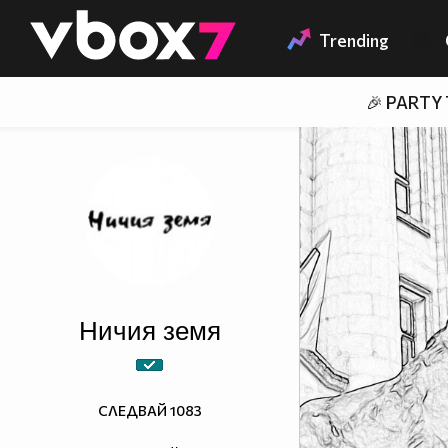
Member of
👾
Trending
🎉 PARTY
Ничия земя
СЛЕДВАЙ
1083