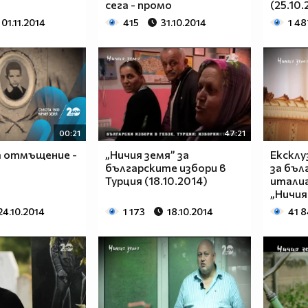
сега - промо
(25.10.
01.11.2014
415
31.10.2014
1 48
00:21
47:21
а отмъщение -
„Ничия земя” за
Ексклу
българските избори в
за бъл
Турция (18.10.2014)
италиа
„Ничия
24.10.2014
1 173
18.10.2014
41 