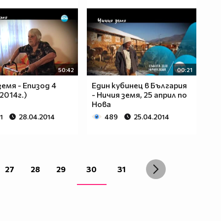
50:42
00:21
земя - Епизод 4
Един кубинец в България
2014г.)
- Ничия земя, 25 април по
Нова
1
28.04.2014
489
25.04.2014
27
28
29
30
31