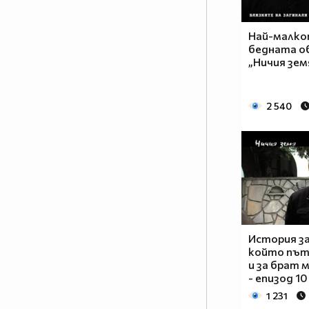
Най-малкот
бедната о
„Ничия земя
2 540
История з
който път
и за брат м
- епизод 10
1 231