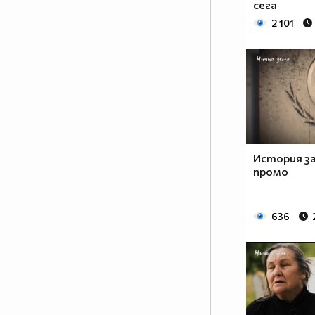
сега
20.00 ч. и преди „Горещо”, по
2 101
Нова.
История з
промо
636