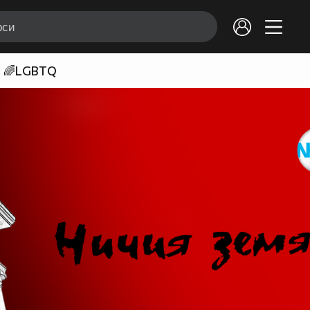
🌈LGBTQ