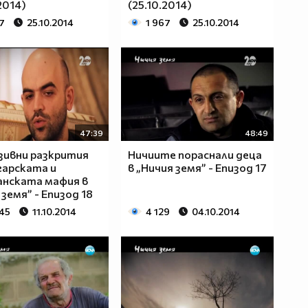
2014)
(25.10.2014)
7
25.10.2014
1 967
25.10.2014
47:39
48:49
зивни разкрития
Ничиите пораснали деца
гарската и
в „Ничия земя” - Епизод 17
нската мафия в
 земя” - Епизод 18
845
11.10.2014
4 129
04.10.2014