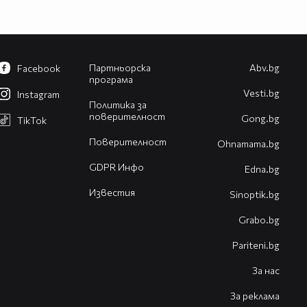
Партньорска
Abv.bg
Facebook
програма
Vesti.bg
Instagram
Политика за
поверителност
Gong.bg
TikTok
Поверителност
Оhnamama.bg
GDPR Инфо
Edna.bg
Известия
Sinoptik.bg
Grabo.bg
Pariteni.bg
За нас
За реклама