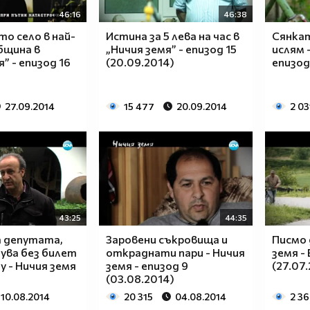
46:16
46:38
о село в най-
Истина за 5 лева на час в
Сянкат
бщина в
„Ничия земя” - епизод 15
ислям 
” - епизод 16
(20.09.2014)
епизод 
27.09.2014
15 477
20.09.2014
2 03
43:25
44:35
а депутата,
Заровени съкровища и
Писмо 
ува без билет
откраднати пари - Ничия
земя -
у - Ничия земя
земя - епизод 9
(27.07
(03.08.2014)
10.08.2014
20 315
04.08.2014
2 3