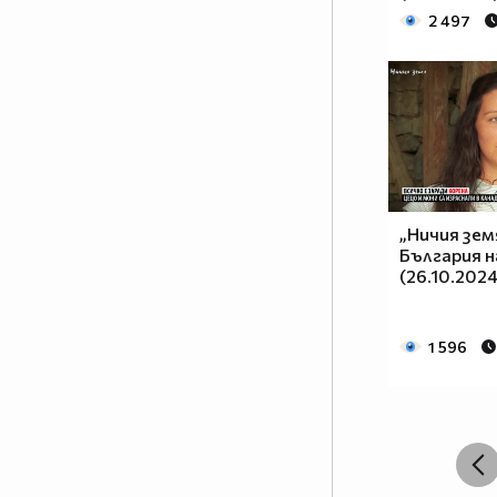
2 497
„Ничия зем
България н
(26.10.2024
1 596