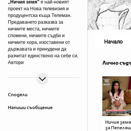
„Ничия земя”
е най-новият
проект на Нова телевизия и
продуцентска къща Телеман.
Предаването разказва за
ничиите места, ничиите
спомени, ничиите съдби и
Начало
ничиите хора, изоставени от
държавата и принудени да
разчитат единствено на себе си.
Лично съд
Автори
са лицето на Новините на Нова
Даниела Тренчева и Елена
Чопакова, „виновна” за
човешките истории,показвани в
Сподели
Dikoff. Всяка събота те ще ни
срещат с обикновените преди
Напиши съобщение
да станат необикновени.
Ничия земя
„Ничия земя”
– всяка събота,
за Пепеляш
веднага след игралния филм в