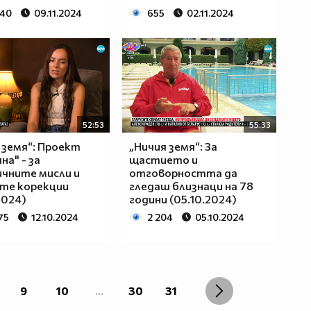
340
09.11.2024
655
02.11.2024
52:53
55:33
 земя“: Проект
„Ничия земя“: За
на" - за
щастието и
чните мисли и
отговорността да
те корекции
гледаш близнаци на 78
2024)
години (05.10.2024)
75
12.10.2024
2 204
05.10.2024
9
10
...
30
31