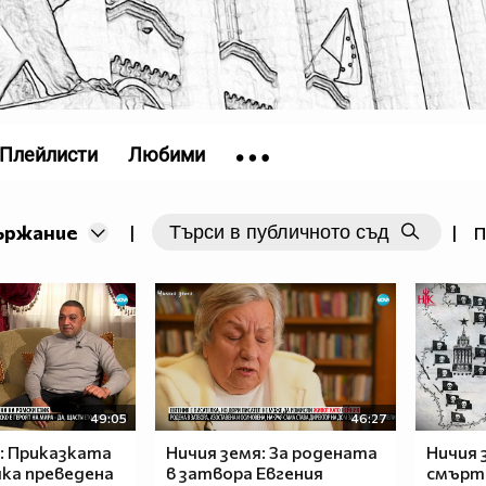
Плейлисти
Любими
ържание
|
|
П
49:05
46:27
: Приказката
Ничия земя: За родената
Ничия 
ка преведена
в затвора Евгения
смърт 