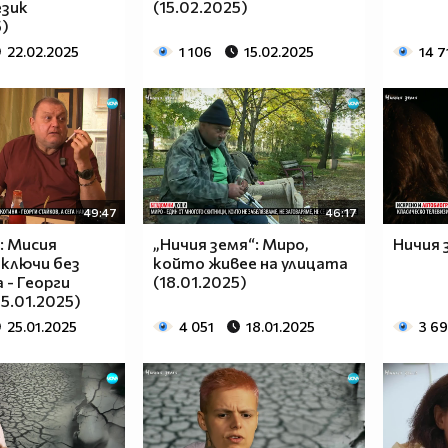
език
(15.02.2025)
5)
22.02.2025
1 106
15.02.2025
14 7
49:47
46:17
: Мисия
„Ничия земя“: Миро,
Ничия 
иключи без
който живее на улицата
 - Георги
(18.01.2025)
5.01.2025)
25.01.2025
4 051
18.01.2025
3 6