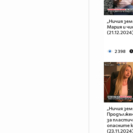
„Ничия зем
Мария и ч
(21.12.2024
2 398
„Ничия зем
Продължен
за пластич
опасните 
(23.11.2024