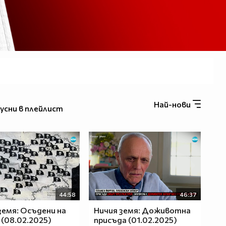
Най-нови
усни в плейлист
44:58
46:37
земя: Осъдени на
Ничия земя: Доживотна
(08.02.2025)
присъда (01.02.2025)