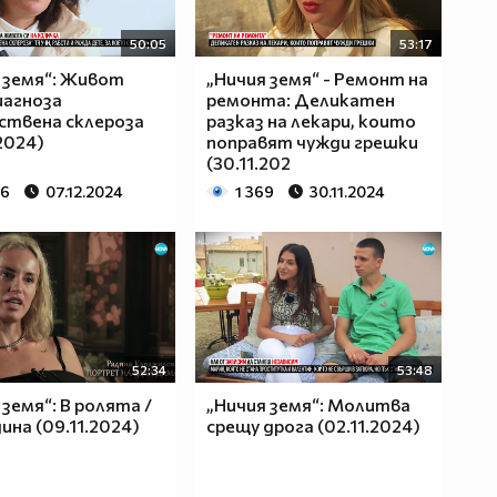
50:05
53:17
 земя“: Живот
„Ничия земя“ - Ремонт на
иагноза
ремонта: Деликатен
ствена склероза
разказ на лекари, които
.2024)
поправят чужди грешки
(30.11.202
46
07.12.2024
1 369
30.11.2024
52:34
53:48
 земя“: В ролята /
„Ничия земя“: Молитва
дина (09.11.2024)
срещу дрога (02.11.2024)