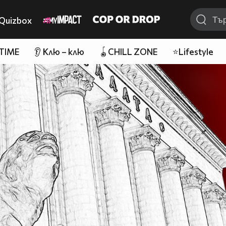
Quizbox
 TIME
👂 Клю – клю
🪀CHILL ZONE
⭐Lifestyle