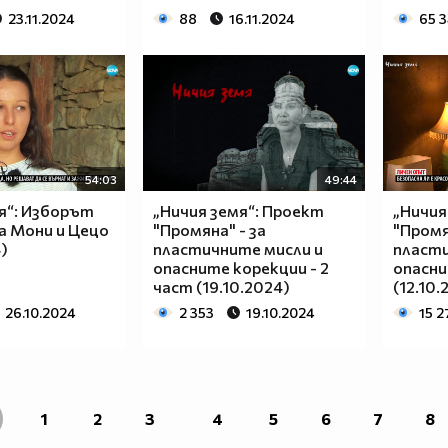
23.11.2024
88
16.11.2024
65 
54:03
49:44
я“: Изборът
„Ничия земя“: Проект
„Ничия
а Мони и Цецо
"Промяна" - за
"Промя
)
пластичните мисли и
пласти
опасните корекции - 2
опасни
част (19.10.2024)
(12.10.
26.10.2024
2 353
19.10.2024
15 2
1
2
3
4
5
6
7
8