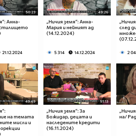
50:23
49:26
я“: Анна-
„Ничия земя“: Анна-
„Ничия
истилището
Мария и нейният ад
след д
)
(14.12.2024)
множе
(07.12
21.12.2024
5 314
14.12.2024
2 0
49:49
51:13
я“:
„Ничия земя“: За
„Ничия
ие на темата
Божидар, децата и
на/ Ра
ните мисли и
наследените кредити
корекции
(16.11.2024)
)