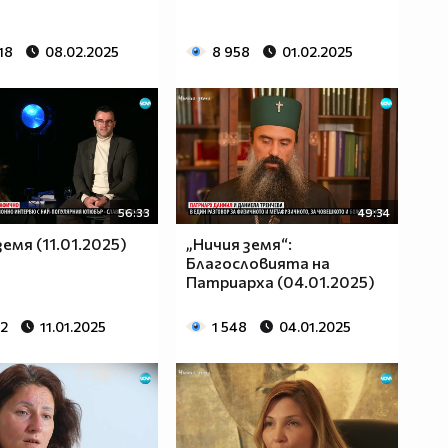
18
08.02.2025
8 958
01.02.2025
56:33
49:34
земя (11.01.2025)
„Ничия земя“:
Благословията на
Патриарха (04.01.2025)
92
11.01.2025
1 548
04.01.2025