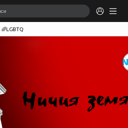
🌈LGBTQ