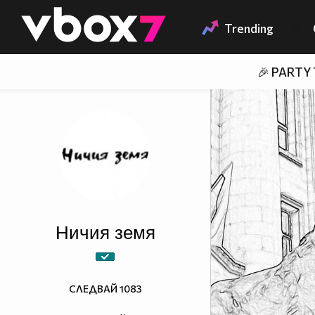
Member of
👾
Trending
🎉 PARTY
Ничия земя
СЛЕДВАЙ
1083