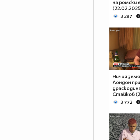
на ромски 
20.00 ч. и преди „Горещо”, по
(22.02.202
Нова.
3 297
Ничия земя
Лондон пр
драскодина
Стайков (2
3 772