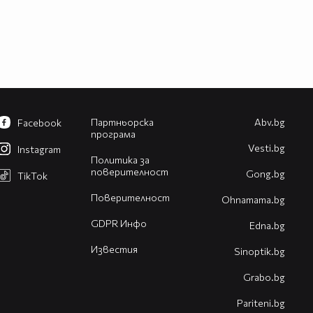
Партньорска
Abv.bg
Facebook
програма
Vesti.bg
Instagram
Политика за
поверителност
Gong.bg
TikTok
Поверителност
Оhnamama.bg
GDPR Инфо
Edna.bg
Известия
Sinoptik.bg
Grabo.bg
Pariteni.bg